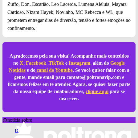
Zuffo, Don, Escarião, Leo Lacerda, Lumena Aleluia, Mayara
Cardoso, Nizam Hayek, Novinho, MC Rebecca e WL, que
prometem entregar dias de diversão, tensão e fortes emoções no
confinamento.
Agradecemos pela sua visita! Acompanhe mais conteúdos
no
X
,
Facebook
,
TikTok
e
Instagram
, além do
Google
Notícias
e do
canal do Youtube
. Se você quiser falar com a
gente, mande email para
contato@poltronavip.com
e
ficaremos felizes em te atender. Agora, se quiser fazer parte
da nossa equipe de colaboradores,
clique aqui
para se
inscrever.
notícia sobre
D