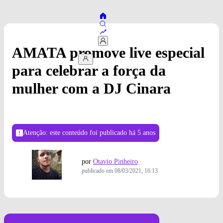
AMATA promove live especial
para celebrar a força da
mulher com a DJ Cinara
Atenção: este conteúdo foi publicado
há 5 anos
por
Otavio Pinheiro
publicado em
08/03/2021, 16:13