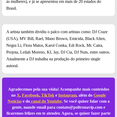
às mulheres), e já se apresentou em mais de 20 estados do
Brasil.
A artista também dividiu o palco com artistas como: DJ Craze
(USA), MV Bill, Rael, Mano Brown, Emicida, Black Alien,
Negra Li, Flora Matos, Karol Conka, Edi Rock, Mr. Catra,
Projota, Leilah Moreno, KL Jay, DJ Cia, DJ Nuts, entre outros.
Atualmente a DJ trabalha na produção do primeiro single
autoral.
Agradecemos pela sua visita! Acompanhe mais conteúdos
no
X
,
Facebook
,
TikTok
e
Instagram
, além do
Google
Notícias
e do
canal do Youtube
. Se você quiser falar com a
gente, mande email para
contato@poltronavip.com
e
ficaremos felizes em te atender. Agora, se quiser fazer parte