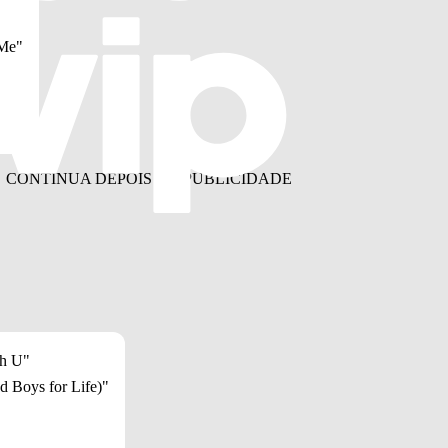
 Me"
th U"
d Boys for Life)"