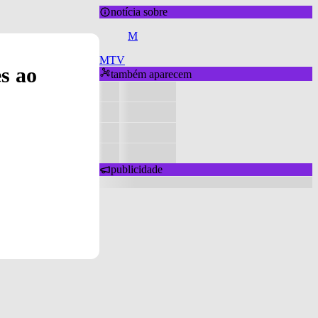
notícia sobre
M
MTV
s ao
também aparecem
publicidade