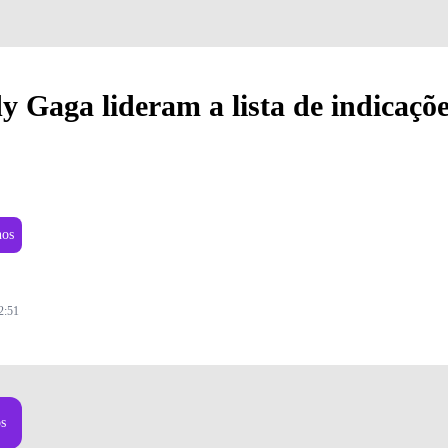
 Gaga lideram a lista de indicaçõe
nos
2:51
os