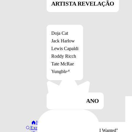
ARTISTA REVELAÇÃO
Doja Cat
Jack Harlow
Lewis Capaldi
Roddy Ricch
Tate McRae
Yungblud
MÚSICA DO ANO
Início
Explorar
Billie Eilish: "Everything I Wanted"