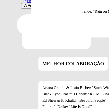
Em alta
Doja Cat: "Say So"
Entrar
Lady Gaga with Ariana Grande: "Rain on
Megan Thee Stallion: "Savage"
Post Malone: "Circles"
Roddy Ricch: "The Box"
MELHOR COLABORAÇÃO
Ariana Grande & Justin Bieber: "Stuck Wi
Black Eyed Peas ft. J Balvin: "RITMO (Ba
Ed Sheeran ft. Khalid: "Beautiful People"
Future ft. Drake: "Life Is Good"