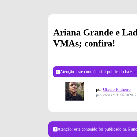
Ariana Grande e Lady
VMAs; confira!
Atenção: este conteúdo foi publicado
há 6 a
por
Otavio Pinheiro
publicado em
31/07/2020, 2
Atenção: este conteúdo foi publicado
há 6 an