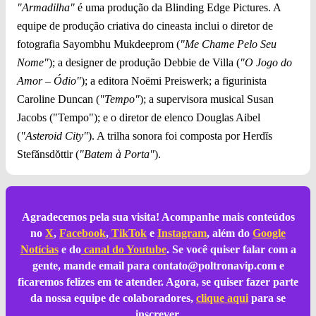
"Armadilha"
é uma produção da Blinding Edge Pictures. A
equipe de produção criativa do cineasta inclui o diretor de
fotografia Sayombhu Mukdeeprom (
"Me Chame Pelo Seu
Nome"
); a designer de produção Debbie de Villa (
"O Jogo do
Amor – Ódio"
); a editora Noëmi Preiswerk; a figurinista
Caroline Duncan (
"Tempo"
); a supervisora musical Susan
Jacobs ("Tempo"); e o diretor de elenco Douglas Aibel
(
"Asteroid City"
). A trilha sonora foi composta por Herdĭs
Stefănsdŏttir (
"Batem à Porta"
).
Agradecemos pela sua visita! Acompanhe mais conteúdos
no
X
,
Facebook
,
TikTok
e
Instagram
, além do
Google
Notícias
e do
canal do Youtube
. Se você quiser falar com a
gente, mande email para
contato@poltronavip.com
e
ficaremos felizes em te atender. Agora, se quiser fazer parte
da nossa equipe de colaboradores,
clique aqui
para se
inscrever.