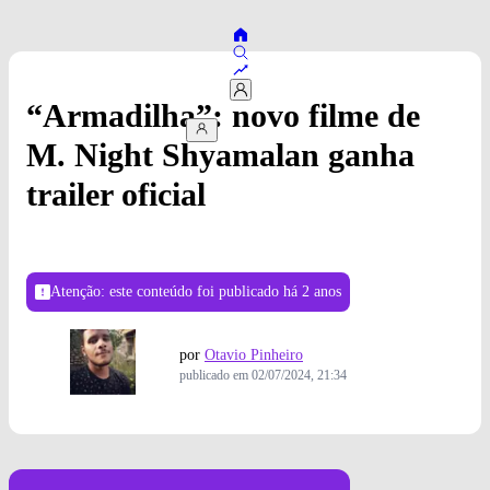
“Armadilha”: novo filme de
M. Night Shyamalan ganha
trailer oficial
Atenção: este conteúdo foi publicado
há 2 anos
por
Otavio Pinheiro
publicado em
02/07/2024, 21:34
Foto: Divulgação