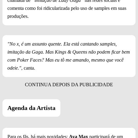
chamada de
“imitação de Lady Gaga”
nas redes sociais e
comenta como foi ridicularizada pelo uso de samples em suas
produções.
"No x, é um assunto quente. Ela está cantando samples,
imitação da Gaga. Mas Kings & Queens não podem ficar bem
com Poker Faces? Mas eu tô me amando, mesmo que você
odeie."
, canta.
Agenda da Artista
Para os fãs, há mais novidades:
Ava Max
participará de um