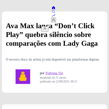
Ava Max lança “Don’t Click
Play” quebra silêncio sobre
comparações com Lady Gaga
O terceiro disco da artista já está disponível nas plataformas digitais
por
Poltrona Vip
atualizado
há 11 meses
publicado em
22/08/2025, 09:21
Foto: Marilyn Hue/Divullgação