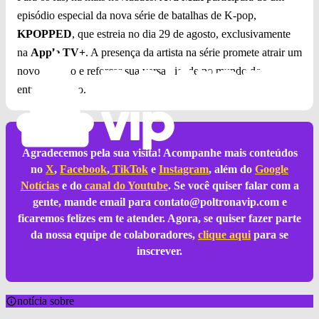
episódio especial da nova série de batalhas de K-pop,
KPOPPED
, que estreia no dia 29 de agosto, exclusivamente
na
Apple TV+
. A presença da artista na série promete atrair um
novo público e reforçar sua versatilidade no mundo do
entretenimento.
Agradecemos pela sua visita! Acompanhe mais conteúdos
no
X
,
Facebook
,
TikTok
e
Instagram
, além do
Google
Notícias
e do
canal do Youtube
. Se você quiser falar com a
gente, mande email para
contato@poltronavip.com
e
ficaremos felizes em te atender. Agora, se quiser fazer parte
da nossa equipe de colaboradores,
clique aqui
para se
inscrever.
notícia sobre