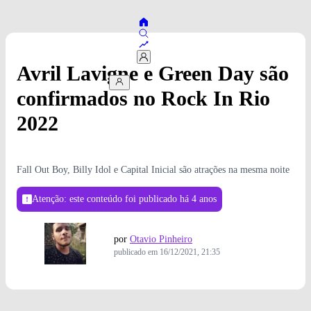
Avril Lavigne e Green Day são
confirmados no Rock In Rio
2022
Fall Out Boy, Billy Idol e Capital Inicial são atrações na mesma noite
Atenção: este conteúdo foi publicado
há 4 anos
por
Otavio Pinheiro
publicado em
16/12/2021, 21:35