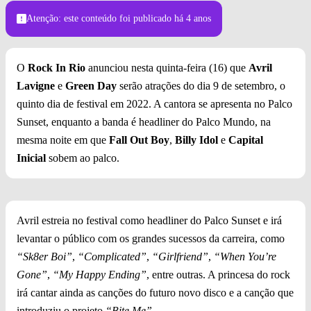
Foto: Divulgação
Atenção: este conteúdo foi publicado
há 4 anos
O
Rock In Rio
anunciou nesta quinta-feira (16) que
Avril
Lavigne
e
Green Day
serão atrações do dia 9 de setembro, o
quinto dia de festival em 2022. A cantora se apresenta no Palco
Sunset, enquanto a banda é headliner do Palco Mundo, na
mesma noite em que
Fall Out Boy
,
Billy Idol
e
Capital
Inicial
sobem ao palco.
Avril estreia no festival como headliner do Palco Sunset e irá
levantar o público com os grandes sucessos da carreira, como
“Sk8er Boi”
,
“Complicated”
,
“Girlfriend”
,
“When You’re
Gone”
,
“My Happy Ending”
, entre outras. A princesa do rock
irá cantar ainda as canções do futuro novo disco e a canção que
introduziu o projeto
“Bite Me”
.