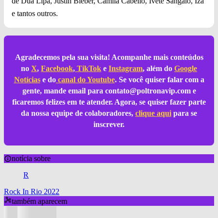
de Dua Lipa, Justin Bieber, Camila Cabello, Ivete Sangalo, Iza
e tantos outros.
Agradecemos pela sua visita! Acompanhe mais conteúdos
no
X
,
Facebook
,
TikTok
e
Instagram
, além do
Google
Notícias
e do
canal do Youtube
. Se você quiser falar com a
gente, mande email para
contato@poltronavip.com
e
ficaremos felizes em te atender. Agora, se quiser fazer parte
da nossa equipe de colaboradores,
clique aqui
para se
inscrever.
notícia sobre
R
Rock In Rio 2022
também aparecem