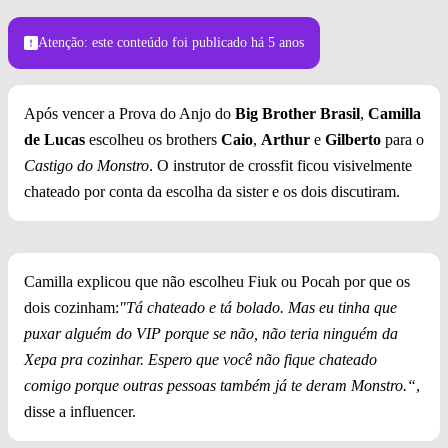
Atenção: este conteúdo foi publicado
há 5 anos
Após vencer a Prova do Anjo do
Big Brother Brasil
,
Camilla
de Lucas
escolheu os brothers
Caio
,
Arthur
e
Gilberto
para o
Castigo do Monstro
. O instrutor de crossfit ficou visivelmente
chateado por conta da escolha da sister e os dois discutiram.
Camilla explicou que não escolheu Fiuk ou Pocah por que os
dois cozinham:
"Tá chateado e tá bolado. Mas eu tinha que
puxar alguém do VIP porque se não, não teria ninguém da
Xepa pra cozinhar. Espero que você não fique chateado
comigo porque outras pessoas também já te deram Monstro.“
,
disse a influencer.