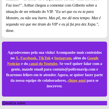
Faz isso!”
. Arthur chegou a comentar com Gilberto sobre a
situação de ser retirado do VIP.
"Eu sei que eu eu ia para
Monstro, eu não sou burro. Mas pô, me dá meu tempo. Mas é
segunda vez que me tiram do VIP e eu já fui pra dez Xepa."
,
disse.
Agradecemos pela sua visita! Acompanhe mais conteúdos
no
X
,
Facebook
,
TikTok
e
Instagram
, além do
Google
Notícias
e do
canal do Youtube
. Se você quiser falar com a
gente, mande email para
contato@poltronavip.com
e
ficaremos felizes em te atender. Agora, se quiser fazer parte
da nossa equipe de colaboradores,
clique aqui
para se
inscrever.
notícia sobre