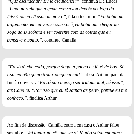
“Que esculachar? Eu te esculachei?”
, continua De Lucas.
“Uma parada que a gente conversou depois no Jogo da
Discórdia você usou de novo.”
, fala o instrutor.
“Eu tinha um
argumento, eu conversei com você, eu tinha que chegar no
Jogo da Discórdia e ser coerente com as coisas que eu
pensava e ponto.”
, continua Camilla.
“Eu só tô chateado, porque daqui a pouco eu já tô de boa. Só
isso, eu não quero tratar ninguém mal.”
, disse Arthur, para dar
fim à conversa.
“Eu só não mereço ser tratada mal, só isso.”,
diz Camilla. “Por isso que eu tô saindo de perto, porque eu me
conheço.”
, finaliza Arthur.
Ao fim da discussão, Camilla entrou em casa e Arthur falou
sozinho:
“Vai tomar no c*, que saco! Já não votou em mim?