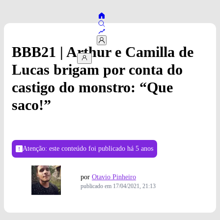
BBB21 | Arthur e Camilla de
Lucas brigam por conta do
castigo do monstro: “Que
saco!”
Atenção: este conteúdo foi publicado
há 5 anos
por
Otavio Pinheiro
publicado em
17/04/2021, 21:13