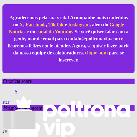
Agradecemos pela sua visita! Acompanhe mais conteúdos
no
X
,
Facebook
,
TikTok
e
Instagram
, além do
Google
Notícias
e do
canal do Youtube
. Se você quiser falar com a
gente, mande email para
contato@poltronavip.com
e
ficaremos felizes em te atender. Agora, se quiser fazer parte
da nossa equipe de colaboradores,
clique aqui
para se
inscrever.
notícia sobre
S
star
também aparecem
Últimas notícias