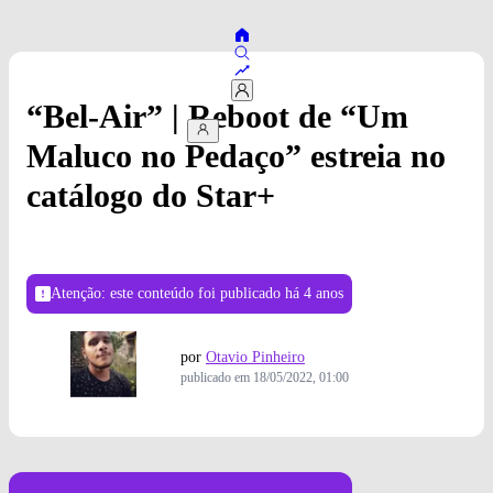
“Bel-Air” | Reboot de “Um
Maluco no Pedaço” estreia no
catálogo do Star+
Atenção: este conteúdo foi publicado
há 4 anos
por
Otavio Pinheiro
publicado em
18/05/2022, 01:00