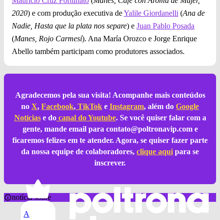
Mauricio Cruz Fortunato
(
Manes, Café con Aroma de Mujer,
2020
) e com produção executiva de
Yalile Giordanelli
(
Ana de
Nadie, Hasta que la plata nos separe
) e
Juan Pablo Posada
(
Manes, Rojo Carmesí
). Ana María Orozco e Jorge Enrique
Abello também participam como produtores associados.
Agradecemos pela sua visita! Acompanhe mais conteúdos
no
X
,
Facebook
,
TikTok
e
Instagram
, além do
Google
Notícias
e do
canal do Youtube
. Se você quiser falar com a
gente, mande email para
contato@poltronavip.com
e
ficaremos felizes em te atender. Agora, se quiser fazer parte
da nossa equipe de colaboradores,
clique aqui
para se
inscrever.
notícia sobre
A