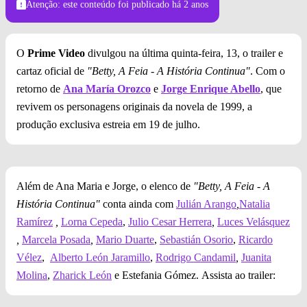
Atenção: este conteúdo foi publicado
há 2 anos
O
Prime Video
divulgou na última quinta-feira, 13, o trailer e
cartaz oficial de
"Betty, A Feia - A História Continua"
. Com o
retorno de
Ana María Orozco
e
Jorge Enrique Abello
, que
revivem os personagens originais da novela de 1999, a
produção exclusiva estreia em 19 de julho.
Além de Ana Maria e Jorge, o elenco de
"Betty, A Feia - A
História Continua"
conta ainda com
Julián Arango
,
Natalia
Ramírez
,
Lorna Cepeda
,
Julio Cesar Herrera
,
Luces Velásquez
,
Marcela Posada
,
Mario Duarte
,
Sebastián Osorio
,
Ricardo
Vélez
,
Alberto León Jaramillo
,
Rodrigo Candamil
,
Juanita
Molina
,
Zharick León
e Estefania Gómez. Assista ao trailer: