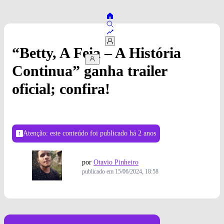
“Betty, A Feia – A História
Continua” ganha trailer
oficial; confira!
Atenção: este conteúdo foi publicado
há 2 anos
por
Otavio Pinheiro
publicado em
15/06/2024, 18:58
Foto: Divulgação