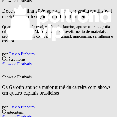
Shows e Festivais
Doce Maravilha 2026 aposta em cenografia reutilizável 
e celebra manifestações populares brasileiras
Quarta edição do festival, no Rio de Janeiro, apresenta cenografia
criada pela agência Mango, com reaproveitamento de materiais e
processos artesanais como pintura manual, marcenaria, serralheria e
costura
por
Otavio Pinheiro
há 23 horas
Shows e Festivais
Shows e Festivais
Os Garotin anuncia maior turnê da carreira com shows 
em quatro capitais brasileiras
por
Otavio Pinheiro
anteontem
Shows e Festivais