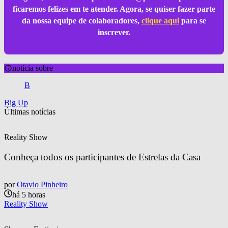
ficaremos felizes em te atender. Agora, se quiser fazer parte
da nossa equipe de colaboradores,
clique aqui
para se
inscrever.
notícia sobre
B
Big Up
Últimas notícias
Reality Show
Conheça todos os participantes de Estrelas da Casa
por
Otavio Pinheiro
há 5 horas
Reality Show