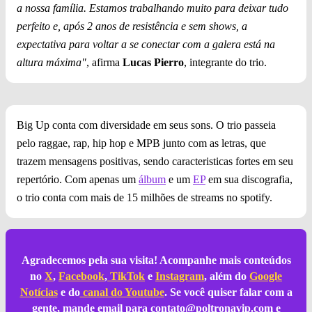
a nossa família. Estamos trabalhando muito para deixar tudo
perfeito e, após 2 anos de resistência e sem shows, a
expectativa para voltar a se conectar com a galera está na
altura máxima"
, afirma
Lucas Pierro
, integrante do trio.
Big Up conta com diversidade em seus sons. O trio passeia
pelo raggae, rap, hip hop e MPB junto com as letras, que
trazem mensagens positivas, sendo caracteristicas fortes em seu
repertório. Com apenas um
álbum
e um
EP
em sua discografia,
o trio conta com mais de 15 milhões de streams no spotify.
Agradecemos pela sua visita! Acompanhe mais conteúdos
no
X
,
Facebook
,
TikTok
e
Instagram
, além do
Google
Notícias
e do
canal do Youtube
. Se você quiser falar com a
gente, mande email para
contato@poltronavip.com
e