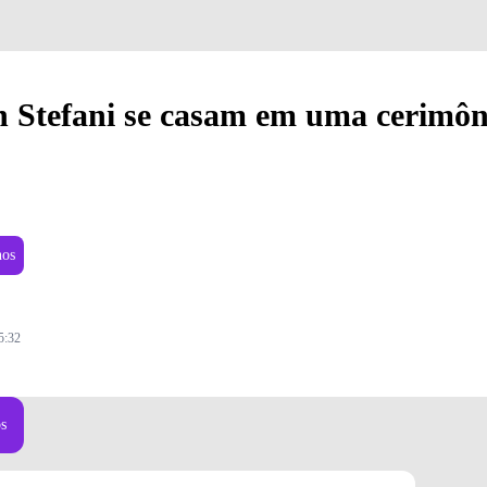
 Stefani se casam em uma cerimôn
nos
5:32
os