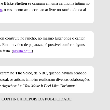
i
e
Blake Shelton
se casaram em uma cerimônia íntima no
ix
, o casamento aconteceu ao ar livre no rancho do casal
on construiu no rancho, no mesmo lugar onde o cantor
 Em um vídeo de paparazzi, é possível conferir alguns
 festa. (
assista aqui!
)
eceram no
The Voice
, da NBC, quando haviam acabado
essoal, os artistas também realizaram diversas colaborações
 Anywhere"
e
"You Make It Feel Like Christmas"
.