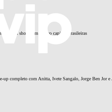
reira com shows em quatro capitais brasileiras
-up completo com Anitta, Ivete Sangalo, Jorge Ben Jor e 