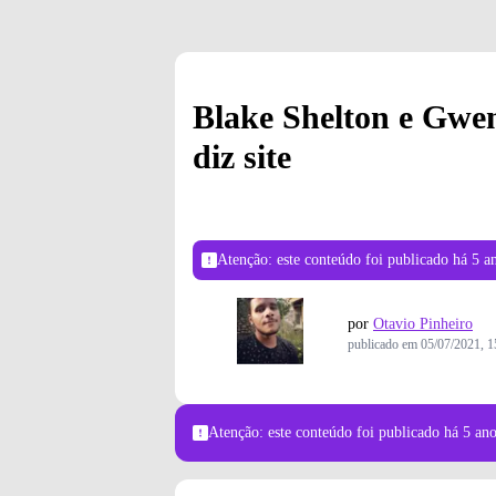
Blake Shelton e Gwen
diz site
Atenção: este conteúdo foi publicado
há 5 a
por
Otavio Pinheiro
publicado em
05/07/2021, 1
Atenção: este conteúdo foi publicado
há 5 an