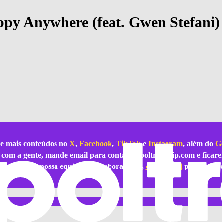
ppy Anywhere (feat. Gwen Stefani) 
e mais conteúdos no
X
,
Facebook
,
TikTok
e
Instagram
, além do
Go
ar com a gente, mande email para
contato@poltronavip.com
e ficare
azer parte da nossa equipe de colaboradores,
clique aqui
para se ins