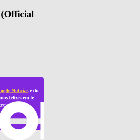
(Official
ogle Notícias
e do
mos felizes em te
crever.