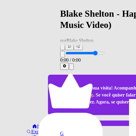
Blake Shelton - Ha
Music Video)
por
Blake Shelton
0:00
/
0:00
Agradecemos pela sua visita! Acompanh
canal do Youtube
. Se você quiser fal
atender. Agora, se quiser f
notícia sobre
Início
Explorar
G