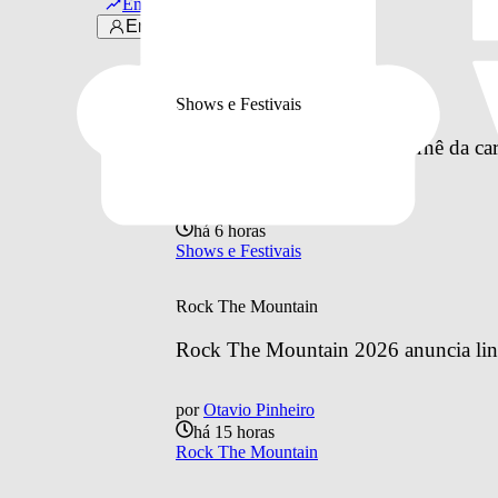
Em alta
Entrar
Gwen Stefani
Últimas notícias
Shows e Festivais
Os Garotin anuncia maior turnê da car
por
Otavio Pinheiro
há 6 horas
Shows e Festivais
Rock The Mountain
Rock The Mountain 2026 anuncia line
por
Otavio Pinheiro
há 15 horas
Rock The Mountain