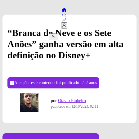
“Branca de Neve e os Sete
Anões” ganha versão em alta
definição no Disney+
Atenção: este conteúdo foi publicado
há 2 anos
por
Otavio Pinheiro
publicado em
12/10/2023, 02:11
Foto: Divulgação