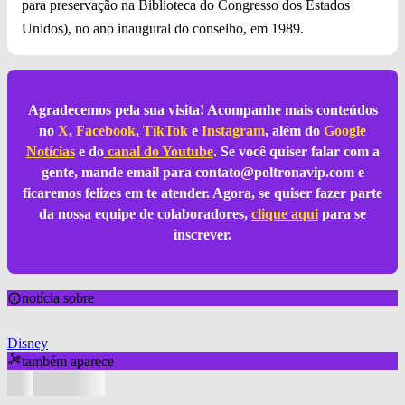
para preservação na Biblioteca do Congresso dos Estados
Unidos), no ano inaugural do conselho, em 1989.
Agradecemos pela sua visita! Acompanhe mais conteúdos
no
X
,
Facebook
,
TikTok
e
Instagram
, além do
Google
Notícias
e do
canal do Youtube
. Se você quiser falar com a
gente, mande email para
contato@poltronavip.com
e
ficaremos felizes em te atender. Agora, se quiser fazer parte
da nossa equipe de colaboradores,
clique aqui
para se
inscrever.
notícia sobre
Disney
também aparece