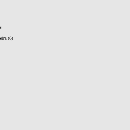
s
eira (6)