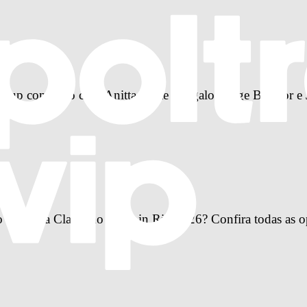
-up completo com Anitta, Ivete Sangalo, Jorge Ben Jor e 
Primeira Classe no Rock in Rio 2026? Confira todas as o