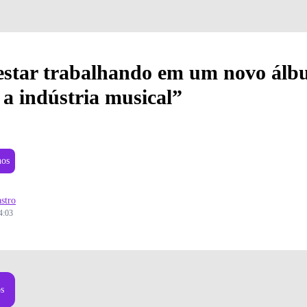
 estar trabalhando em um novo álb
 a indústria musical”
nos
stro
4:03
(Foto: Divulgação)
os