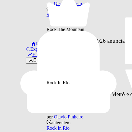
por
Otavio Pinheiro
anteontem
Shows e Festivais
Rock The Mountain
Rock The Mountain 2026 anuncia line
Início
Explorar
Em alta
por
Otavio Pinheiro
Entrar
anteontem
Rock The Mountain
Rock In Rio
Como vai funcionar o BRT, Metrô e o 
à Cidade do Rock
por
Otavio Pinheiro
anteontem
Rock In Rio