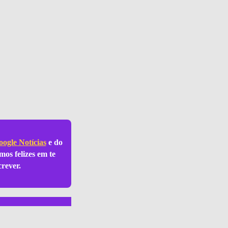
ogle Notícias
e do
mos felizes em te
crever.