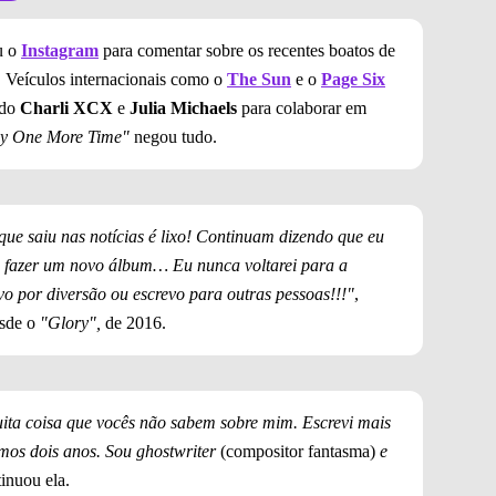
u o
Instagram
para comentar sobre os recentes boatos de
 Veículos internacionais como o
The Sun
e o
Page Six
ado
Charli XCX
e
Julia Michaels
para colaborar em
y One More Time"
negou tudo.
 que saiu nas notícias é lixo! Continuam dizendo que eu
ra fazer um novo álbum… Eu nunca voltarei para a
vo por diversão ou escrevo para outras pessoas!!!"
,
esde o
"Glory",
de 2016.
ita coisa que vocês não sabem sobre mim. Escrevi mais
imos dois anos. Sou ghostwriter
(compositor fantasma)
e
tinuou ela.