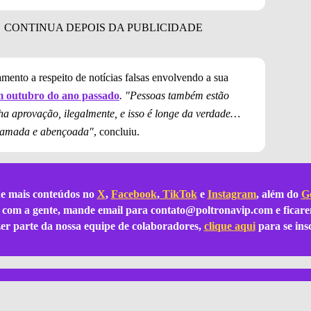
mento a respeito de notícias falsas envolvendo a sua
m outubro do ano passado
. "Pessoas também estão
ha aprovação, ilegalmente, e isso é longe da verdade…
ão amada e abençoada"
, concluiu.
e mais conteúdos no
X
,
Facebook
,
TikTok
e
Instagram
, além do
Go
ar com a gente, mande email para
contato@poltronavip.com
e ficare
azer parte da nossa equipe de colaboradores,
clique aqui
para se ins