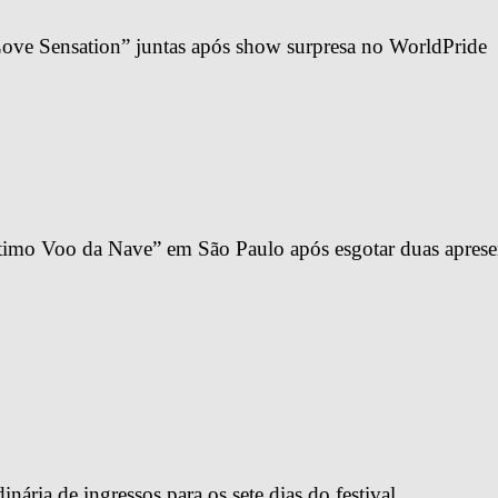
ve Sensation” juntas após show surpresa no WorldPride
imo Voo da Nave” em São Paulo após esgotar duas apresen
ária de ingressos para os sete dias do festival