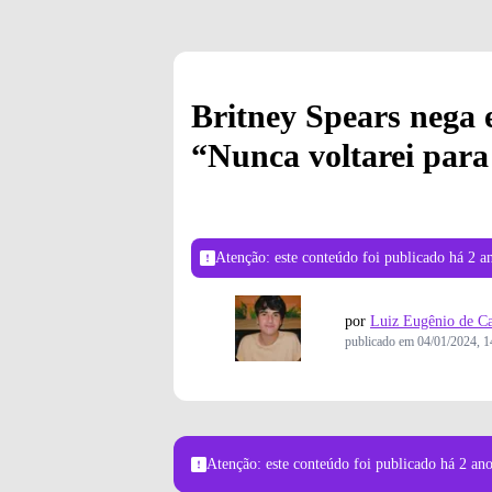
Britney Spears nega
“Nunca voltarei para
Atenção: este conteúdo foi publicado
há 2 a
por
Luiz Eugênio de Ca
publicado em
04/01/2024, 1
Atenção: este conteúdo foi publicado
há 2 an