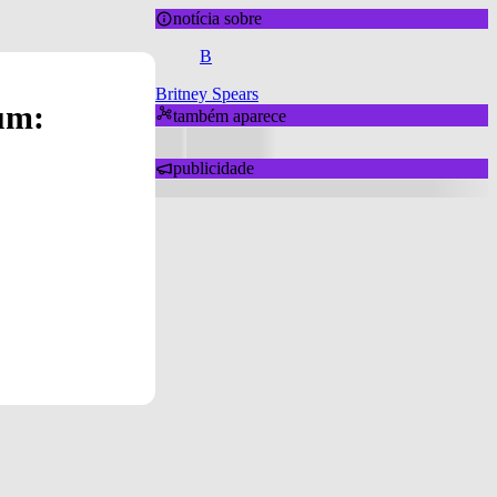
notícia sobre
B
Britney Spears
um:
também aparece
publicidade