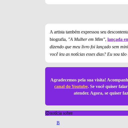
A artista também expressou seu descontenta
biografia,
"A Mulher em Mim"
,
lançada e
dizendo que meu livro foi lançado sem min
você leu as notícias esses dias? Eu sou t
Agradecemos pela sua visita! Acompanh
canal do Youtube
. Se você quiser fal
atender. Agora, se quiser f
notícia sobre
B