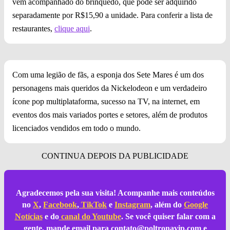
vem acompanhado do brinquedo, que pode ser adquirido
separadamente por R$15,90 a unidade. Para conferir a lista de
restaurantes,
clique aqui
.
Com uma legião de fãs, a esponja dos Sete Mares é um dos
personagens mais queridos da Nickelodeon e um verdadeiro
ícone pop multiplataforma, sucesso na TV, na internet, em
eventos dos mais variados portes e setores, além de produtos
licenciados vendidos em todo o mundo.
Agradecemos pela sua visita! Acompanhe mais conteúdos
no
X
,
Facebook
,
TikTok
e
Instagram
, além do
Google
Notícias
e do
canal do Youtube
. Se você quiser falar com a
gente, mande email para
contato@poltronavip.com
e