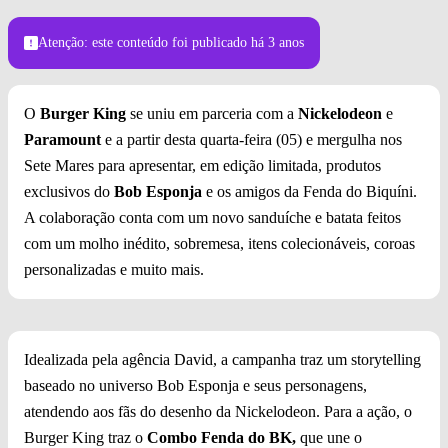
Foto: Divulgação
Atenção: este conteúdo foi publicado
há 3 anos
O
Burger King
se uniu em parceria com a
Nickelodeon
e
Paramount
e a partir desta quarta-feira (05) e mergulha nos
Sete Mares para apresentar, em edição limitada, produtos
exclusivos do
Bob Esponja
e os amigos da Fenda do Biquíni.
A colaboração conta com um novo sanduíche e batata feitos
com um molho inédito, sobremesa, itens colecionáveis, coroas
personalizadas e muito mais.
Idealizada pela agência David, a campanha traz um storytelling
baseado no universo Bob Esponja e seus personagens,
atendendo aos fãs do desenho da Nickelodeon. Para a ação, o
Burger King traz o
Combo Fenda do BK,
que une o