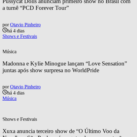
Pussycat Dolls anunciam primeiro show no Brasil com 
a turnê “PCD Forever Tour”
por
Otavio Pinheiro
há 4 dias
Shows e Festivais
Música
Madonna e Kylie Minogue lançam “Love Sensation” 
juntas após show surpresa no WorldPride
por
Otavio Pinheiro
há 4 dias
Música
Shows e Festivais
Xuxa anuncia terceiro show de “O Último Voo da 