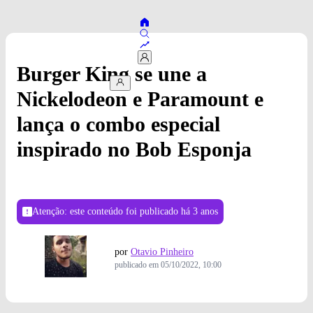
Burger King se une a
Nickelodeon e Paramount e
lança o combo especial
inspirado no Bob Esponja
Atenção: este conteúdo foi publicado
há 3 anos
por
Otavio Pinheiro
publicado em
05/10/2022, 10:00