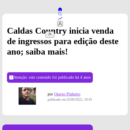
Caldas Country inicia venda
de ingressos para edição deste
ano; saiba mais!
Atenção: este conteúdo foi publicado
há 4 anos
por
Otavio Pinheiro
publicado em
02/06/2022, 18:45
Foto: Divulgação