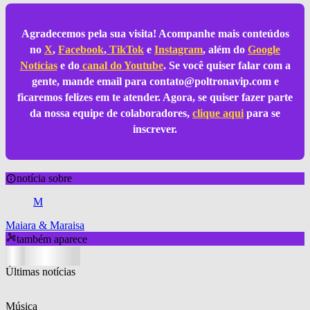
Agradecemos pela sua visita! Acompanhe mais conteúdos
no
X
,
Facebook
,
TikTok
e
Instagram
, além do
Google
Notícias
e do
canal do Youtube
. Se você quiser falar com a
gente, mande email para
contato@poltronavip.com
e
ficaremos felizes em te atender. Agora, se quiser fazer parte
da nossa equipe de colaboradores,
clique aqui
para se
inscrever.
notícia sobre
M
Maiara & Maraisa
também aparece
Últimas notícias
Música