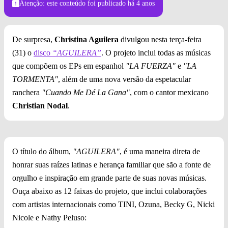
Atenção: este conteúdo foi publicado
há 4 anos
De surpresa,
Christina Aguilera
divulgou nesta terça-feira
(31) o
disco
“AGUILERA”
. O projeto inclui todas as músicas
que compõem os EPs em espanhol
"LA FUERZA"
e
"LA
TORMENTA"
, além de uma nova versão da espetacular
ranchera
"Cuando Me Dé La Gana"
, com o cantor mexicano
Christian Nodal
.
O título do álbum,
"AGUILERA"
, é uma maneira direta de
honrar suas raízes latinas e herança familiar que são a fonte de
orgulho e inspiração em grande parte de suas novas músicas.
Ouça abaixo as 12 faixas do projeto, que inclui colaborações
com artistas internacionais como TINI, Ozuna, Becky G, Nicki
Nicole e Nathy Peluso: