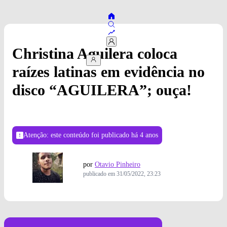
Christina Aguilera coloca
raízes latinas em evidência no
disco “AGUILERA”; ouça!
Atenção: este conteúdo foi publicado
há 4 anos
por
Otavio Pinheiro
publicado em
31/05/2022, 23:23
Foto: Divulgação