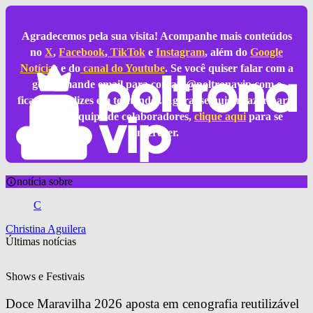
Agradecemos pela sua visita! Acompanhe mais conteúdos
no
X
,
Facebook
,
TikTok
e
Instagram
, além do
Google
Notícias
e do
canal do Youtube
. Se você quiser falar com a
gente, mande email para
contato@poltronavip.com
e
ficaremos felizes em te atender. Agora, se quiser fazer parte
da nossa equipe de colaboradores,
clique aqui
para se
inscrever.
notícia sobre
C
Christina Aguilera
Últimas notícias
Shows e Festivais
Doce Maravilha 2026 aposta em cenografia reutilizável 