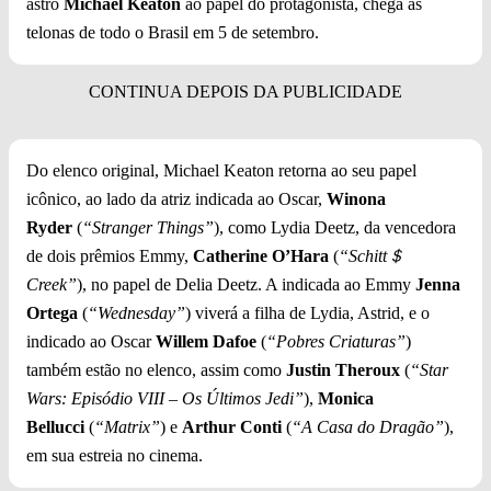
astro
Michael Keaton
ao papel do protagonista, chega às
telonas de todo o Brasil em 5 de setembro.
Do elenco original, Michael Keaton retorna ao seu papel
icônico, ao lado da atriz indicada ao Oscar,
Winona
Ryder
(
“Stranger Things”
), como Lydia Deetz, da vencedora
de dois prêmios Emmy,
Catherine O’Hara
(
“Schitt＄
Creek”
), no papel de Delia Deetz. A indicada ao Emmy
Jenna
Ortega
(
“Wednesday”
) viverá a filha de Lydia, Astrid, e o
indicado ao Oscar
Willem Dafoe
(
“Pobres Criaturas”
)
também estão no elenco, assim como
Justin Theroux
(
“Star
Wars: Episódio VIII – Os Últimos Jedi”
),
Monica
Bellucci
(
“Matrix”
) e
Arthur Conti
(
“A Casa do Dragão”
),
em sua estreia no cinema.