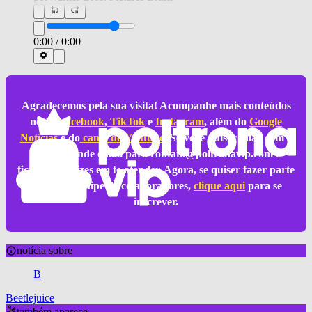
0:00
/
0:00
Agradecemos pela sua visita! Acompanhe mais conteúdos
no
X
,
Facebook
,
TikTok
e
Instagram
, além do
Google
Notícias
e do
canal do Youtube
. Se você quiser falar com a
gente, mande email para
contato@poltronavip.com
e
ficaremos felizes em te atender. Agora, se quiser fazer parte
da nossa equipe de colaboradores,
clique aqui
para se
inscrever.
notícia sobre
B
Beetlejuice
também aparece