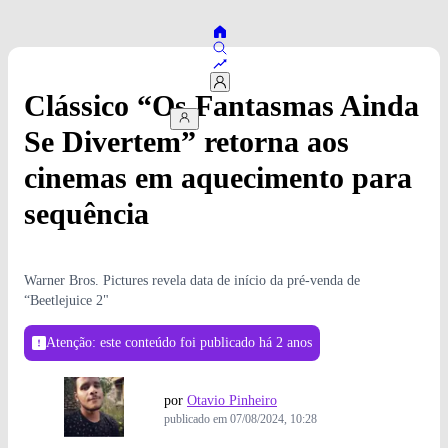
Clássico “Os Fantasmas Ainda
Se Divertem” retorna aos
cinemas em aquecimento para
sequência
Warner Bros. Pictures revela data de início da pré-venda de
“Beetlejuice 2"
Atenção: este conteúdo foi publicado
há 2 anos
por
Otavio Pinheiro
publicado em
07/08/2024, 10:28