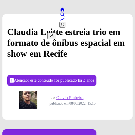
Claudia Leitte estreia trio em
formato de ônibus espacial em
show em Recife
Atenção: este conteúdo foi publicado
há 3 anos
por
Otavio Pinheiro
publicado em
08/08/2022, 15:15
Foto: Divulgação