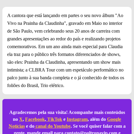
A cantora que está lançando em partes o seu novo álbum "Ao
Vivo na Prainha da Claudinha", gravado em Maio no interior
de São Paulo, vem celebrando seus 20 anos de carreira com
grandes apresentações ao redor do país e realizando projetos
comemorativos. Em um ano ainda mais especial para Claudia
ela traz para o público três formatos diferenciados de shows,
são eles: Prainha da Claudinha, apresentando um show mais
intimista; a CLBRA Tour com um espetáculo performático no
palco junto à sua banda completa e o já conhecido de todos os
foliões do Brasil, Trio elétrico.
Agradecemos pela sua visita! Acompanhe mais conteúdos
no
X
,
Facebook
,
TikTok
e
Instagram
, além do
Google
Notícias
e do
canal do Youtube
. Se você quiser falar com a
gente, mande email para
contato@poltronavip.com
e