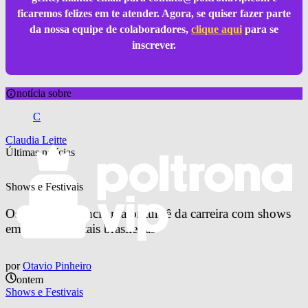
ficaremos felizes em te atender. Agora, se quiser fazer parte
da nossa equipe de colaboradores,
clique aqui
para se
inscrever.
notícia sobre
C
Claudia Leitte
Últimas notícias
Shows e Festivais
Os Garotin anuncia maior turnê da carreira com shows 
em quatro capitais brasileiras
por
Otavio Pinheiro
ontem
Shows e Festivais