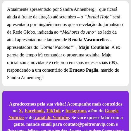
Atualmente apresentado por Sandra Annenberg – que ficará
ainda à frente da atração até setembro – o
“Jornal Hoje”
será
apresentado por ninguém menos que a revelação do jornalismo
da Rede Globo, indicada ao
“Melhores do Ano”
ao lado da
atual apresentadora e também de
Renata Vasconcellos
-
apresentadora do
"Jornal Nacional"
-,
Maju Coutinho
. A ex-
garota do tempo irá comandar o programa sozinha. Maju
oficializou a novidade e celebrou em suas redes sociais (09),
respondendo a um comentário de
Ernesto Paglia
, marido de
Sandra Annenberg:
Agradecemos pela sua visita! Acompanhe mais conteúdos
no
X
,
Facebook
,
TikTok
e
Instagram
, além do
Google
Notícias
e do
canal do Youtube
. Se você quiser falar com a
gente, mande email para
contato@poltronavip.com
e
ficaremos felizes em te atender. Agora, se quiser fazer parte