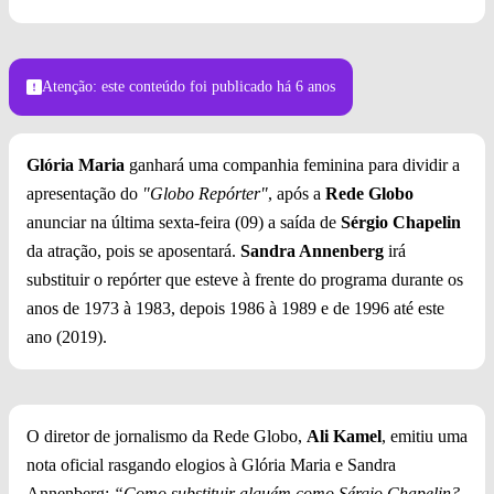
Atenção: este conteúdo foi publicado
há 6 anos
Glória Maria
ganhará uma companhia feminina para dividir a
apresentação do
"Globo Repórter"
, após a
Rede Globo
anunciar na última sexta-feira (09) a saída de
Sérgio Chapelin
da atração, pois se aposentará.
Sandra Annenberg
irá
substituir o repórter que esteve à frente do programa durante os
anos de 1973 à 1983, depois 1986 à 1989 e de 1996 até este
ano (2019).
O diretor de jornalismo da Rede Globo,
Ali Kamel
, emitiu uma
nota oficial rasgando elogios à Glória Maria e Sandra
Annenberg:
“Como substituir alguém como Sérgio Chapelin?