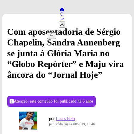
Com aposentadoria de Sérgio
Chapelin, Sandra Annenberg
se junta à Glória Maria no
“Globo Repórter” e Maju vira
âncora do “Jornal Hoje”
Atenção: este conteúdo foi publicado
há 6 anos
por
Lucas Belo
publicado em
14/08/2019, 13:46