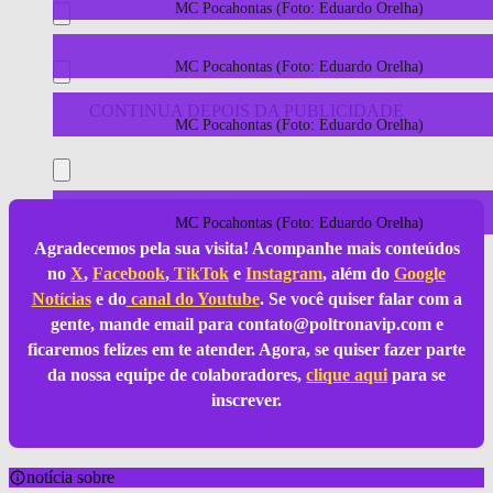
MC Pocahontas (Foto: Eduardo Orelha)
MC Pocahontas (Foto: Eduardo Orelha)
MC Pocahontas (Foto: Eduardo Orelha)
MC Pocahontas (Foto: Eduardo Orelha)
Agradecemos pela sua visita! Acompanhe mais conteúdos
no
X
,
Facebook
,
TikTok
e
Instagram
, além do
Google
Notícias
e do
canal do Youtube
. Se você quiser falar com a
gente, mande email para
contato@poltronavip.com
e
ficaremos felizes em te atender. Agora, se quiser fazer parte
da nossa equipe de colaboradores,
clique aqui
para se
inscrever.
notícia sobre