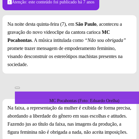
Atenção: este conteúdo foi publicado
há 7 anos
Na noite desta quinta-feira (7), em
São Paulo
, aconteceu a
gravação do novo videoclipe da cantora carioca
MC
Pocahontas
. A música intitulada como
“Não sou obrigada”
promete trazer mensagem de empoderamento feminino,
visando desconstruir os estereótipos machistas presentes na
sociedade.
MC Pocahontas (Foto: Eduardo Orelha)
Na faixa, a representação da mulher é exibida de forma precisa,
abordando a liberdade do gênero em suas escolhas e atitudes.
Fazendo jus ao título da faixa, nas imagens da produção, a
figura feminina não é obrigada a nada, não aceita imposições.