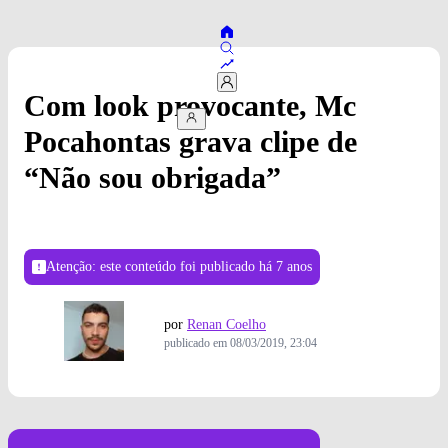
Com look provocante, Mc
Pocahontas grava clipe de
“Não sou obrigada”
Atenção: este conteúdo foi publicado
há 7 anos
por
Renan Coelho
publicado em
08/03/2019, 23:04