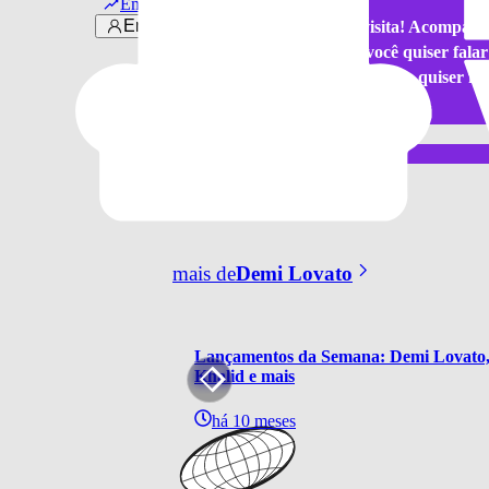
Em alta
Entrar
Agradecemos pela sua visita! Acompanh
canal do Youtube
. Se você quiser fal
atender. Agora, se quiser f
notícia sobre
Demi Lovato
mais de
Demi Lovato
Lançamentos da Semana: Demi Lovato, Z
Khalid e mais
há 10 meses