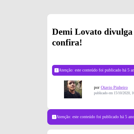
Demi Lovato divulga
confira!
Atenção: este conteúdo foi publicado
há 5 a
por
Otavio Pinheiro
publicado em
15/10/2020, 1
Atenção: este conteúdo foi publicado
há 5 an