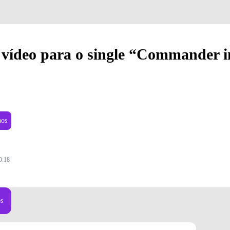
 vídeo para o single “Commander i
nos
0:18
os