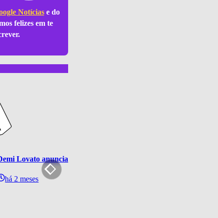
ogle Notícias
e do
mos felizes em te
crever.
Demi Lovato anuncia show solo da turnê “It’s Not That Deep” no Br
há 2 meses