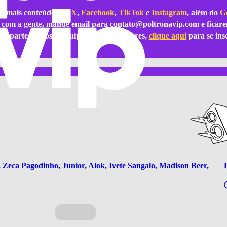
e mais conteúdos no
X
,
Facebook
,
TikTok
e
Instagram
, além do
Go
ar com a gente, mande email para
contato@poltronavip.com
e ficare
azer parte da nossa equipe de colaboradores,
clique aqui
para se ins
eca Pagodinho, Junior, Alok, Ivete Sangalo, Madison Beer, 