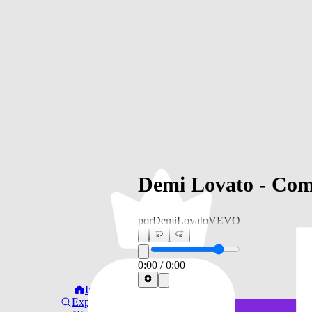
Demi Lovato - Comm
por
DemiLovatoVEVO
0:00
/
0:00
Início
Explorar