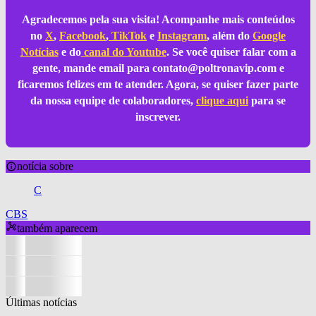
Agradecemos pela sua visita! Acompanhe mais conteúdos
no
X
,
Facebook
,
TikTok
e
Instagram
, além do
Google
Notícias
e do
canal do Youtube
. Se você quiser falar com a
gente, mande email para
contato@poltronavip.com
e
ficaremos felizes em te atender. Agora, se quiser fazer parte
da nossa equipe de colaboradores,
clique aqui
para se
inscrever.
notícia sobre
C
CBS
também aparecem
Últimas notícias