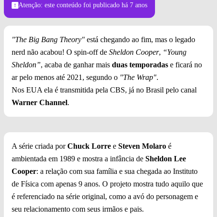
Atenção: este conteúdo foi publicado
há 7 anos
"The Big Bang Theory"
está chegando ao fim, mas o legado
nerd não acabou! O spin-off de
Sheldon Cooper
,
“Young
Sheldon”
, acaba de ganhar mais
duas temporadas
e ficará no
ar pelo menos até 2021, segundo o
"The Wrap"
.
Nos EUA ela é transmitida pela CBS, já no Brasil pelo canal
Warner Channel
.
A série criada por
Chuck Lorre
e
Steven Molaro
é
ambientada em 1989 e mostra a infância de
Sheldon Lee
Cooper
: a relação com sua família e sua chegada ao Instituto
de Física com apenas 9 anos. O projeto mostra tudo aquilo que
é referenciado na série original, como a avó do personagem e
seu relacionamento com seus irmãos e pais.