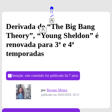
Derivada de “The Big Bang
Theory”, “Young Sheldon” é
renovada para 3ª e 4ª
temporadas
Atenção: este conteúdo foi publicado
há 7 anos
por
Rayane Moura
publicado em
26/02/2019, 16:11