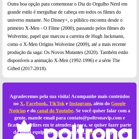
Outra boa opção para comemorar o Dia do Orgulho Nerd em
grande estilo é mergulhar de cabeça em todos os filmes do
universo mutante. No Disney+, o público encontra desde o
primeiro X-Men - O Filme (2000), passando pelos filmes do
Wolverine, papel que marcou a carreira de Hugh Jackmann,
como o X-Men Origins Wolverine (2009), até a mais recente
produção da saga: Os Novos Mutantes (2020). Também estão
disponíveis a animação X-Men (1992-1996) e a série The
Gifted (2017-2018).
Agradecemos pela sua visita! Acompanhe mais conteúdos
no
X
,
Facebook
,
TikTok
e
Instagram
, além do
Google
Notícias
e do
canal do Youtube
. Se você quiser falar com a
gente, mande email para
contato@poltronavip.com
e
ficaremos felizes em te atender. Agora, se quiser fazer parte
da nossa equipe de colaboradores,
clique aqui
para se