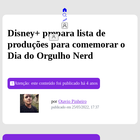
Disney+ prepara lista de
produções para comemorar o
Dia do Orgulho Nerd
Atenção: este conteúdo foi publicado
há 4 anos
por
Otavio Pinheiro
publicado em
25/05/2022, 17:37