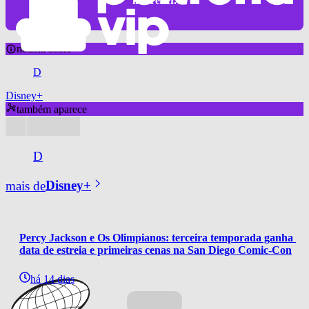
inscrever.
notícia sobre
D
Disney+
também aparece
D
mais de
Disney+
Percy Jackson e Os Olimpianos: terceira temporada ganha 
data de estreia e primeiras cenas na San Diego Comic-Con
há 14 dias