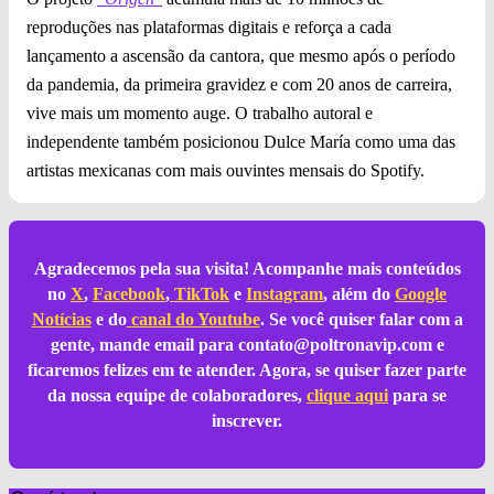
reproduções nas plataformas digitais e reforça a cada
lançamento a ascensão da cantora, que mesmo após o período
da pandemia, da primeira gravidez e com 20 anos de carreira,
vive mais um momento auge. O trabalho autoral e
independente também posicionou Dulce María como uma das
artistas mexicanas com mais ouvintes mensais do Spotify.
Agradecemos pela sua visita! Acompanhe mais conteúdos
no
X
,
Facebook
,
TikTok
e
Instagram
, além do
Google
Notícias
e do
canal do Youtube
. Se você quiser falar com a
gente, mande email para
contato@poltronavip.com
e
ficaremos felizes em te atender. Agora, se quiser fazer parte
da nossa equipe de colaboradores,
clique aqui
para se
inscrever.