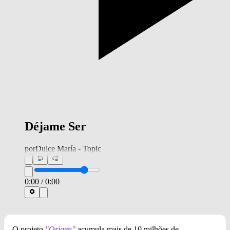
Déjame Ser
por
Dulce María - Topic
0:00
/
0:00
O projeto
"Origen"
acumula mais de 10 milhões de