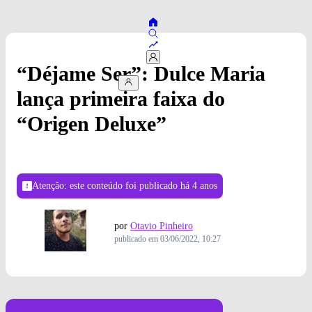
“Déjame Ser”: Dulce Maria
lança primeira faixa do
“Origen Deluxe”
Atenção: este conteúdo foi publicado
há 4 anos
por
Otavio Pinheiro
publicado em
03/06/2022, 10:27
Foto: Gaby Aranda