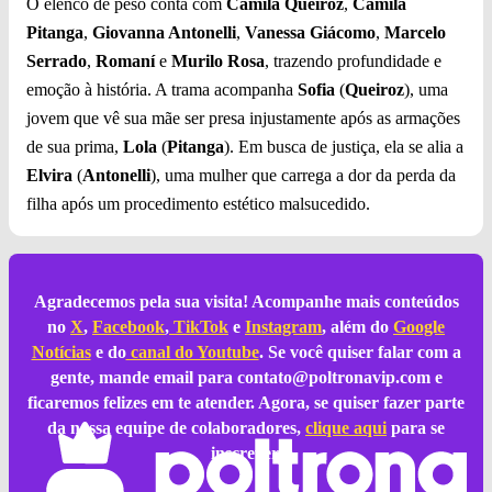
O elenco de peso conta com
Camila Queiroz
,
Camila
Pitanga
,
Giovanna Antonelli
,
Vanessa Giácomo
,
Marcelo
Serrado
,
Romaní
e
Murilo Rosa
, trazendo profundidade e
emoção à história. A trama acompanha
Sofia
(
Queiroz
), uma
jovem que vê sua mãe ser presa injustamente após as armações
de sua prima,
Lola
(
Pitanga
). Em busca de justiça, ela se alia a
Elvira
(
Antonelli
), uma mulher que carrega a dor da perda da
filha após um procedimento estético malsucedido.
Agradecemos pela sua visita! Acompanhe mais conteúdos
no
X
,
Facebook
,
TikTok
e
Instagram
, além do
Google
Notícias
e do
canal do Youtube
. Se você quiser falar com a
gente, mande email para
contato@poltronavip.com
e
ficaremos felizes em te atender. Agora, se quiser fazer parte
da nossa equipe de colaboradores,
clique aqui
para se
inscrever.