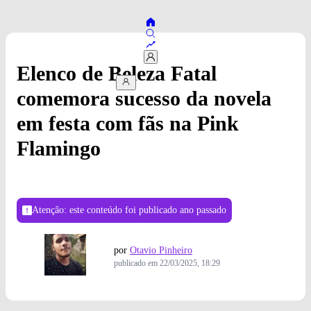
Elenco de Beleza Fatal
comemora sucesso da novela
em festa com fãs na Pink
Flamingo
Atenção: este conteúdo foi publicado
ano passado
por
Otavio Pinheiro
publicado em
22/03/2025, 18:29