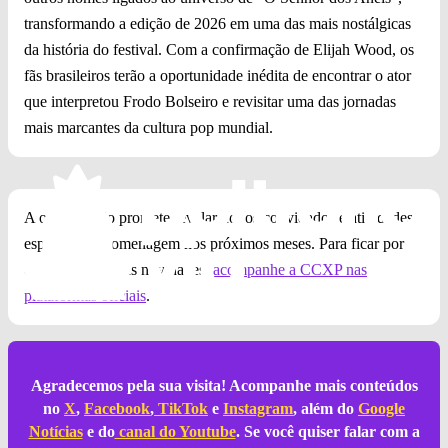
transformando a edição de 2026 em uma das mais nostálgicas
da história do festival. Com a confirmação de Elijah Wood, os
fãs brasileiros terão a oportunidade inédita de encontrar o ator
que interpretou Frodo Bolseiro e revisitar uma das jornadas
mais marcantes da cultura pop mundial.
A organização promete revelar novos convidados e atividades
especiais da homenagem nos próximos meses. Para ficar por
dentro de todas as novidades,
acompanhe a CCXP nas
plataformas oficiais
.
Agradecemos pela sua visita! Acompanhe mais conteúdos
no
X
,
Facebook
,
TikTok
e
Instagram
, além do
Google
Notícias
e do
canal do Youtube
. Se você quiser falar com a