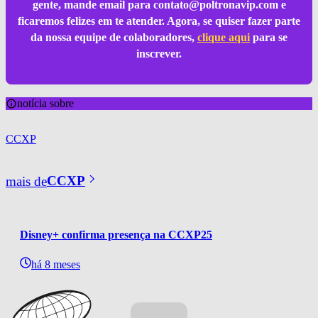
gente, mande email para
contato@poltronavip.com
e
ficaremos felizes em te atender. Agora, se quiser fazer parte
da nossa equipe de colaboradores,
clique aqui
para se
inscrever.
notícia sobre
CCXP
mais de
CCXP
Disney+ confirma presença na CCXP25
há 8 meses