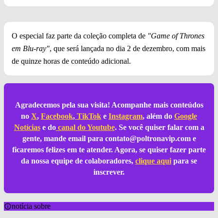
O especial faz parte da coleção completa de
"Game of Thrones
em Blu-ray"
, que será lançada no dia 2 de dezembro, com mais
de quinze horas de conteúdo adicional.
Agradecemos pela sua visita! Acompanhe mais conteúdos
no
X
,
Facebook
,
TikTok
e
Instagram
, além do
Google
Notícias
e do
canal do Youtube
. Se você quiser falar com a
gente, mande email para
contato@poltronavip.com
e
ficaremos felizes em te atender. Agora, se quiser fazer parte
da nossa equipe de colaboradores,
clique aqui
para se
inscrever.
notícia sobre