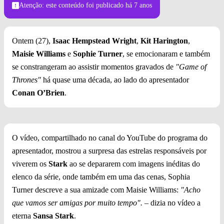
Atenção: este conteúdo foi publicado
há 7 anos
Ontem (27),
Isaac Hempstead Wright
,
Kit Harington
,
Maisie Williams
e
Sophie Turner
, se emocionaram e também
se constrangeram ao assistir momentos gravados de
"Game of
Thrones"
há quase uma década, ao lado do apresentador
Conan O’Brien
.
O vídeo, compartilhado no canal do YouTube do programa do
apresentador, mostrou a surpresa das estrelas responsáveis por
viverem os
Stark
ao se depararem com imagens inéditas do
elenco da série, onde também em uma das cenas, Sophia
Turner descreve a sua amizade com Maisie Williams:
"Acho
que vamos ser amigas por muito tempo".
– dizia no vídeo a
eterna
Sansa Stark
.