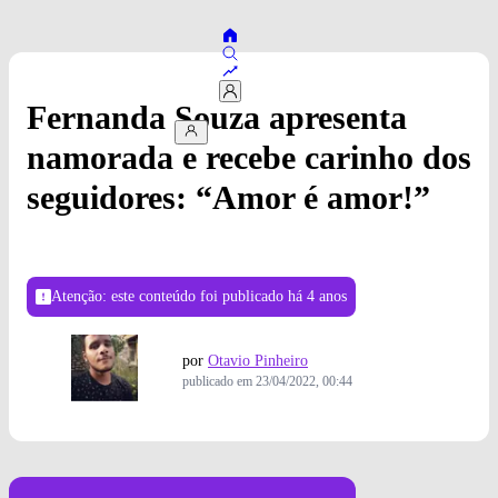
Fernanda Souza apresenta
namorada e recebe carinho dos
seguidores: “Amor é amor!”
Atenção: este conteúdo foi publicado
há 4 anos
por
Otavio Pinheiro
publicado em
23/04/2022, 00:44
Foto: Divulgação/Instagram