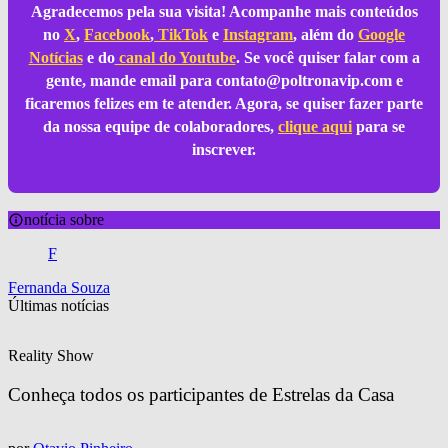
Agradecemos pela sua visita! Acompanhe mais conteúdos
no
X
,
Facebook
,
TikTok
e
Instagram
, além do
Google
Notícias
e do
canal do Youtube
. Se você quiser falar com a
gente, mande email para
contato@poltronavip.com
e
ficaremos felizes em te atender. Agora, se quiser fazer parte
da nossa equipe de colaboradores,
clique aqui
para se
inscrever.
notícia sobre
F
Fernanda Souza
Últimas notícias
Reality Show
Conheça todos os participantes de Estrelas da Casa