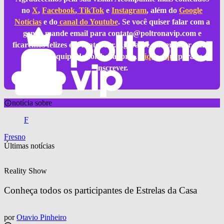
no
X
,
Facebook
,
TikTok
e
Instagram
, além do
Google
Notícias
e do
canal do Youtube
. Se você quiser falar com a
gente, mande email para
contato@poltronavip.com
e
ficaremos felizes em te atender. Agora, se quiser fazer parte
da nossa equipe de colaboradores,
clique aqui
para se
inscrever.
notícia sobre
F
Fresno
Últimas notícias
Reality Show
Conheça todos os participantes de Estrelas da Casa
por
Otavio Pinheiro