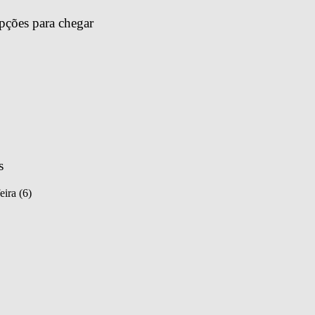
pções para chegar 
s
eira (6)