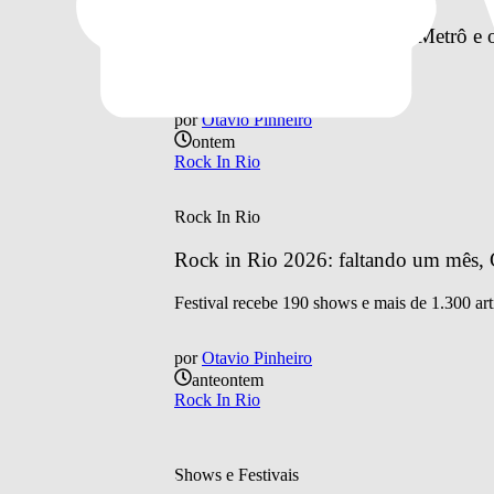
Como vai funcionar o BRT, Metrô e o 
à Cidade do Rock
por
Otavio Pinheiro
ontem
Rock In Rio
Rock In Rio
Rock in Rio 2026: faltando um mês, C
Festival recebe 190 shows e mais de 1.300 art
por
Otavio Pinheiro
anteontem
Rock In Rio
Shows e Festivais