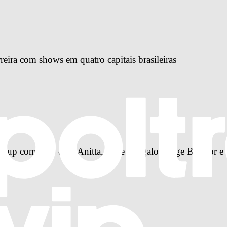
reira com shows em quatro capitais brasileiras
-up completo com Anitta, Ivete Sangalo, Jorge Ben Jor e 