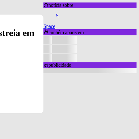
notícia sobre
S
Space
streia em
também aparecem
publicidade