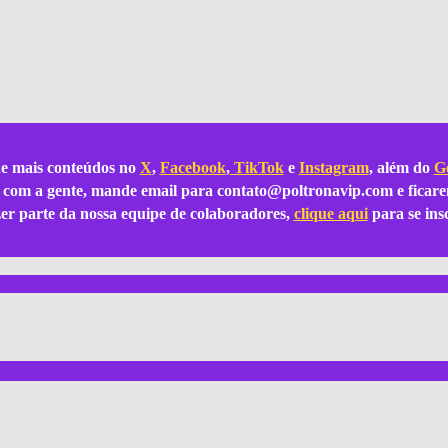
e mais conteúdos no
X
,
Facebook
,
TikTok
e
Instagram
, além do
Go
ar com a gente, mande email para
contato@poltronavip.com
e ficare
azer parte da nossa equipe de colaboradores,
clique aqui
para se ins