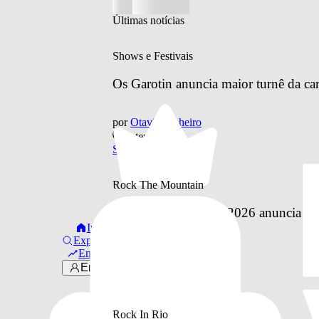
Últimas notícias
Shows e Festivais
Os Garotin anuncia maior turnê da car
por
Otavio Pinheiro
ontem
Shows e Festivais
Rock The Mountain
Rock The Mountain 2026 anuncia line
Início
Explorar
por
Otavio Pinheiro
Em alta
ontem
Entrar
Rock The Mountain
Rock In Rio