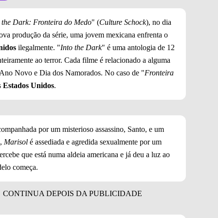
o the Dark: Fronteira do Medo
" (
Culture Schock
), no dia
nova produção da série, uma jovem mexicana enfrenta o
nidos
ilegalmente. "
Into the Dark
" é uma antologia de 12
nteiramente ao terror. Cada filme é relacionado a alguma
, Ano Novo e Dia dos Namorados. No caso de "
Fronteira
s
Estados Unidos
.
companhada por um misterioso assassino, Santo, e um
a,
Marisol
é assediada e agredida sexualmente por um
 percebe que está numa aldeia americana e já deu a luz ao
delo começa.