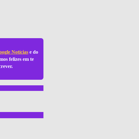
ogle Notícias
e do
mos felizes em te
crever.