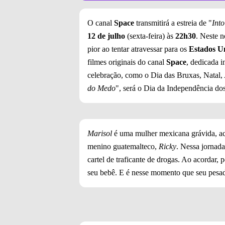
O canal
Space
transmitirá a estreia de "
Int
12 de julho
(sexta-feira) às
22h30
. Neste 
pior ao tentar atravessar para os
Estados U
filmes originais do canal
Space
, dedicada i
celebração, como o Dia das Bruxas, Natal
do Medo
", será o Dia da Independência do
Marisol
é uma mulher mexicana grávida, a
menino guatemalteco,
Ricky
. Nessa jornad
cartel de traficante de drogas. Ao acordar,
seu bebê. E é nesse momento que seu pesa