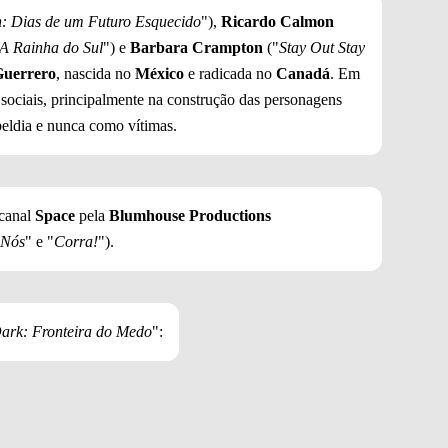
: Dias de um Futuro Esquecido
"),
Ricardo Calmon
A Rainha do Sul
") e
Barbara Crampton
("
Stay Out Stay
Guerrero
, nascida no
México
e radicada no
Canadá
. Em
s sociais, principalmente na construção das personagens
beldia e nunca como vítimas.
 canal
Space
pela
Blumhouse Productions
Nós
" e "
Corra!
").
Dark: Fronteira do Medo
":