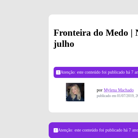
Fronteira do Medo | N
julho
Atenção: este conteúdo foi publicado
há 7 a
por
Mylena Machado
publicado em
01/07/2019, 2
Atenção: este conteúdo foi publicado
há 7 an