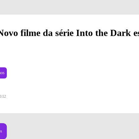
ovo filme da série Into the Dark e
nos
0:12
os