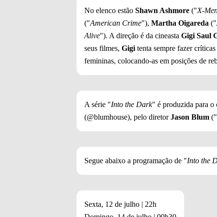
No elenco estão
Shawn Ashmore
("
X-Men
("
American Crime
"),
Martha Oigareda
("
Alive
"). A direção é da cineasta
Gigi Saul 
seus filmes,
Gigi
tenta sempre fazer crítica
femininas, colocando-as em posições de re
A série "
Into the Dark
" é produzida para o
(@blumhouse), pelo diretor
Jason Blum
("
Segue abaixo a programação de "
Into the 
Sexta, 12 de julho | 22h
Domingo, 14 de julho | 00h30