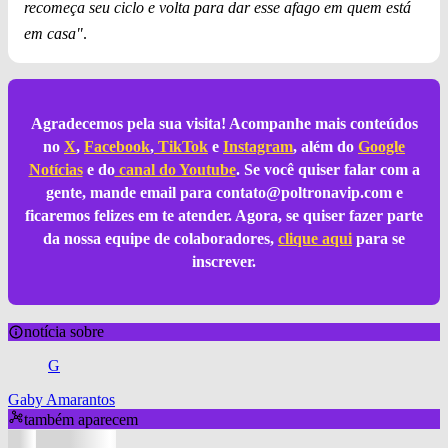
recomeça seu ciclo e volta para dar esse afago em quem está
em casa"
.
Agradecemos pela sua visita! Acompanhe mais conteúdos
no
X
,
Facebook
,
TikTok
e
Instagram
, além do
Google
Notícias
e do
canal do Youtube
. Se você quiser falar com a
gente, mande email para
contato@poltronavip.com
e
ficaremos felizes em te atender. Agora, se quiser fazer parte
da nossa equipe de colaboradores,
clique aqui
para se
inscrever.
notícia sobre
G
Gaby Amarantos
também aparecem