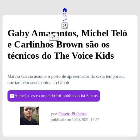
Gaby Amarantos, Michel Teló
e Carlinhos Brown são os
técnicos do The Voice Kids
Márcio Garcia assume o posto de apresentador da sexta temporada,
que também será exibida no Gloob
Atenção: este conteúdo foi publicado
há 5 anos
por
Otavio Pinheiro
publicado em
16/03/2021, 17:27