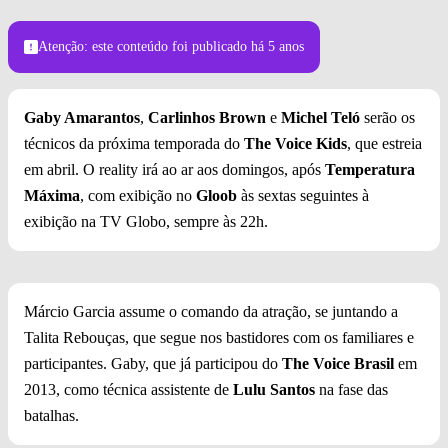
(Foto: Allan Shigueaki Mogui)
Atenção: este conteúdo foi publicado
há 5 anos
Gaby Amarantos
,
Carlinhos Brown
e
Michel Teló
serão os
técnicos da próxima temporada do
The Voice Kids
, que estreia
em abril. O reality irá ao ar aos domingos, após
Temperatura
Máxima
, com exibição no
Gloob
às sextas seguintes à
exibição na TV Globo, sempre às 22h.
Márcio Garcia assume o comando da atração, se juntando a
Talita Rebouças, que segue nos bastidores com os familiares e
participantes. Gaby, que já participou do
The Voice Brasil
em
2013, como técnica assistente de
Lulu Santos
na fase das
batalhas.