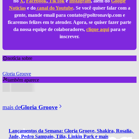
no
X
,
Facebook
,
TikTok
e
Instagram
, além do
Google
Notícias
e do
canal do Youtube
. Se você quiser falar com a
gente, mande email para
contato@poltronavip.com
e
ficaremos felizes em te atender. Agora, se quiser fazer parte
da nossa equipe de colaboradores,
clique aqui
para se
inscrever.
notícia sobre
Gloria Groove
também aparece
mais de
Gloria Groove
Lançamentos da Semana: Gloria Groove, Shakira, Rosalia, 
Jade, Pedro Sampaio, Tília, Linkin Park e mais