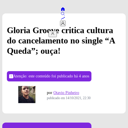
Gloria Groove critica cultura
do cancelamento no single “A
Queda”; ouça!
Atenção: este conteúdo foi publicado
há 4 anos
por
Otavio Pinheiro
publicado em
14/10/2021, 22:30
Foto: Divulgação/Gloria Groove