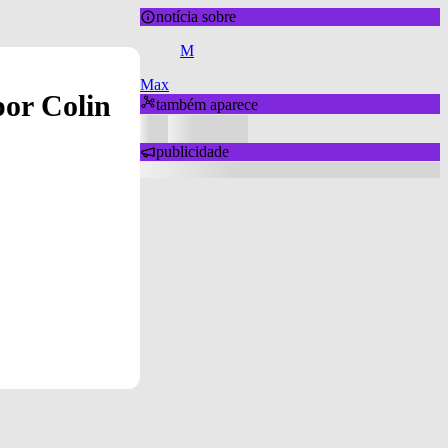
notícia sobre
M
Max
or Colin
também aparece
publicidade