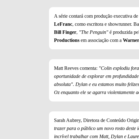
A série contará com produção executiva d
LeFranc
, como escritora e showrunner. B
Bill Finger
,
"The Penguin"
é produzida pe
Productions
em associação com a
Warner 
Matt Reeves comenta:
"Colin explodiu for
oportunidade de explorar em profundida
absoluta". Dylan e eu estamos muito feliz
Oz enquanto ele se agarra violentamente
Sarah Aubrey, Diretora de Conteúdo Origi
trazer para o público um novo rosto deste
incrível trabalhar com Matt, Dylan e Lauren