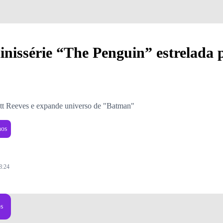
issérie “The Penguin” estrelada p
tt Reeves e expande universo de "Batman"
nos
8:24
os