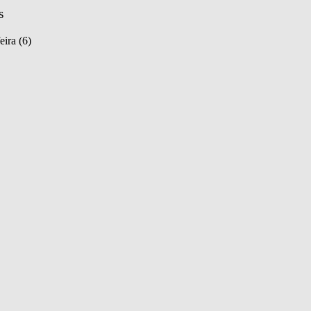
s
eira (6)