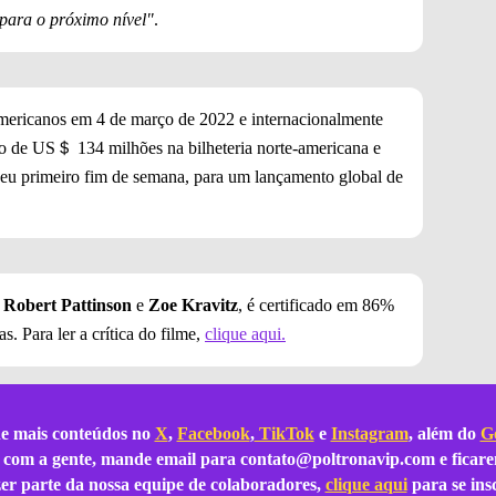
para o próximo nível"
.
mericanos em 4 de março de 2022 e internacionalmente
o de US＄ 134 milhões na bilheteria norte-americana e
u primeiro fim de semana, para um lançamento global de
r
Robert Pattinson
e
Zoe Kravitz
, é certificado em 86%
. Para ler a crítica do filme,
clique aqui.
e mais conteúdos no
X
,
Facebook
,
TikTok
e
Instagram
, além do
Go
ar com a gente, mande email para
contato@poltronavip.com
e ficare
azer parte da nossa equipe de colaboradores,
clique aqui
para se ins