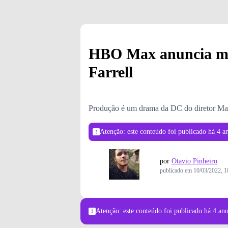
HBO Max anuncia min
Farrell
Produção é um drama da DC do diretor Ma
Atenção: este conteúdo foi publicado
há 4 a
por
Otavio Pinheiro
publicado em
10/03/2022, 1
Atenção: este conteúdo foi publicado
há 4 an