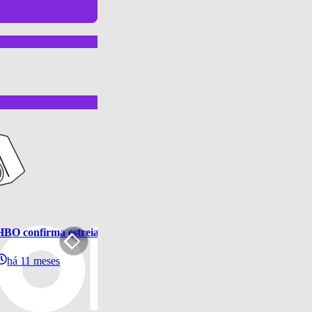
HBO confirma estreia de “IT: Bem-vindos a Derry” para outubro
há 11 meses