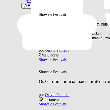
Em alta
Últimas notícias
Entrar
Shows e Festivais
Doce Maravilha 2026 aposta em cenogra
Quarta edição do festival, no Rio de Janeiro,
processos artesanais como pintura manual, mar
por
Otavio Pinheiro
há 8 horas
Shows e Festivais
Shows e Festivais
Os Garotin anuncia maior turnê da car
por
Otavio Pinheiro
anteontem
Shows e Festivais