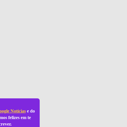
ogle Notícias
e do
mos felizes em te
crever.