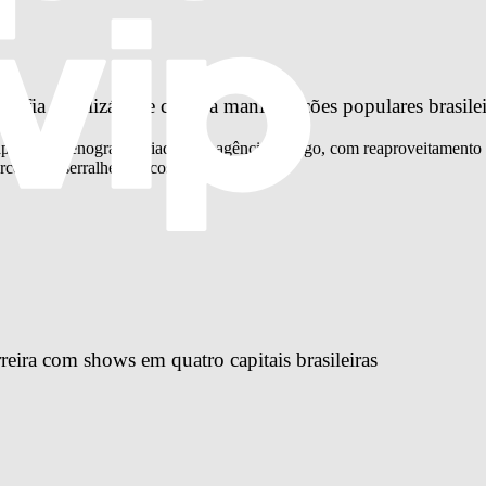
fia reutilizável e celebra manifestações populares brasilei
 apresenta cenografia criada pela agência Mango, com reaproveitamento 
cenaria, serralheria e costura
reira com shows em quatro capitais brasileiras