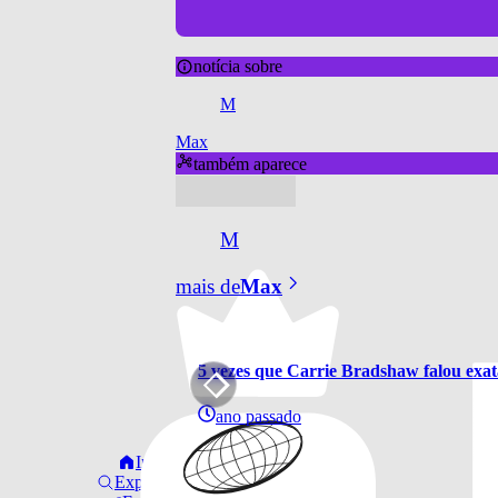
notícia sobre
M
Max
também aparece
M
mais de
Max
5 vezes que Carrie Bradshaw falou exat
ano passado
Início
Explorar