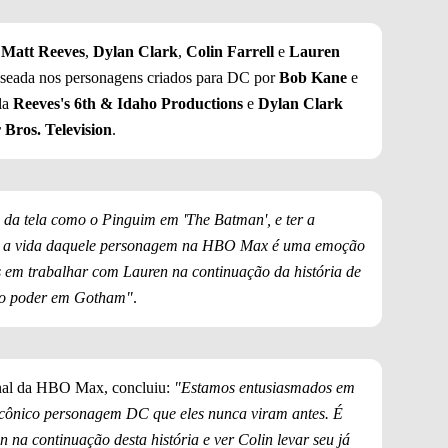
e
Matt Reeves
,
Dylan Clark
,
Colin Farrell
e
Lauren
aseada nos personagens criados para DC por
Bob Kane
e
la
Reeves's 6th & Idaho Productions
e
Dylan Clark
Bros. Television
.
a da tela como o Pinguim em 'The Batman', e ter a
de a vida daquele personagem na HBO Max é uma emoção
es em trabalhar com Lauren na continuação da história de
 ao poder em Gotham"
.
nal da HBO Max, concluiu:
"Estamos entusiasmados em
 icônico personagem DC que eles nunca viram antes. É
 na continuação desta história e ver Colin levar seu já