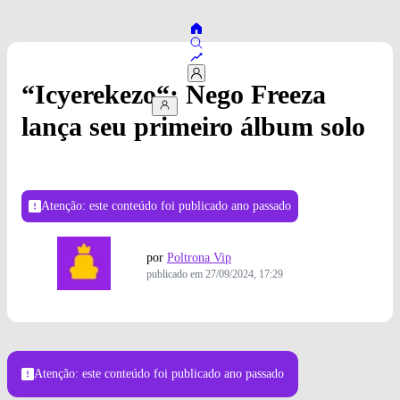
“Icyerekezo“: Nego Freeza
lança seu primeiro álbum solo
Atenção: este conteúdo foi publicado
ano passado
por
Poltrona Vip
publicado em
27/09/2024, 17:29
Crédito: UHGO
Atenção: este conteúdo foi publicado
ano passado