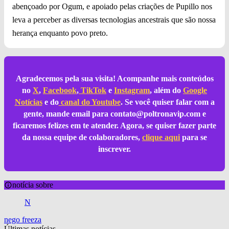
abençoado por Ogum, e apoiado pelas criações de Pupillo nos
leva a perceber as diversas tecnologias ancestrais que são nossa
herança enquanto povo preto.
Agradecemos pela sua visita! Acompanhe mais conteúdos
no
X
,
Facebook
,
TikTok
e
Instagram
, além do
Google
Notícias
e do
canal do Youtube
. Se você quiser falar com a
gente, mande email para
contato@poltronavip.com
e
ficaremos felizes em te atender. Agora, se quiser fazer parte
da nossa equipe de colaboradores,
clique aqui
para se
inscrever.
notícia sobre
N
nego freeza
Últimas notícias