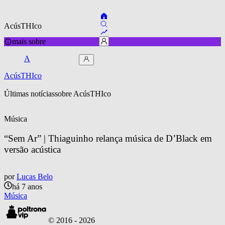
AcúsTHIco
mais sobre
A
AcúsTHIco
Últimas notícias
sobre 
AcúsTHIco
Música
“Sem Ar” | Thiaguinho relança música de D’Black em 
versão acústica
por
Lucas Belo
há 7 anos
Música
© 2016 -
2026