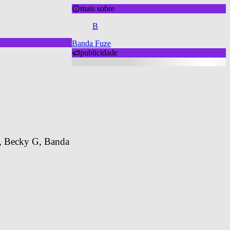
mais sobre
B
Banda Fuze
publicidade
m, Becky G, Banda 