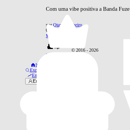
Com uma vibe positiva a Banda Fuze l
por
Otavio Pinheiro
há 8 anos
Música
© 2016 -
2026
Links úteis
Início
Sobre Nós
Explorar
·
Em alta
Faça Parte!
Entrar