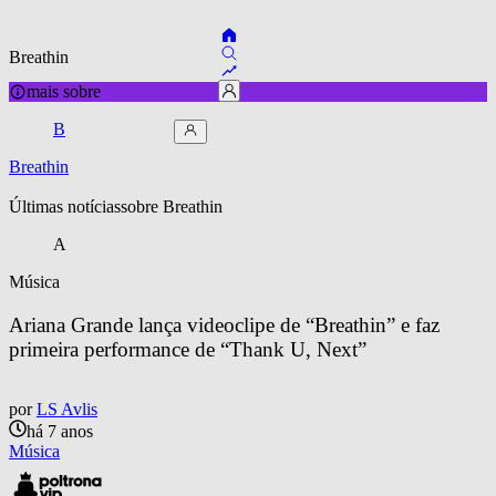
Breathin
mais sobre
B
Breathin
Últimas notícias
sobre 
Breathin
A
Música
Ariana Grande lança videoclipe de “Breathin” e faz 
primeira performance de “Thank U, Next”
por
LS Avlis
há 7 anos
Música