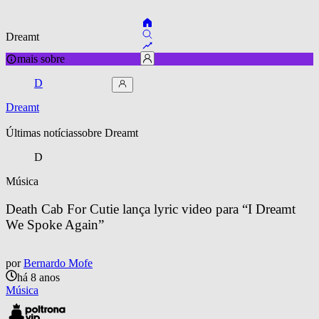
Dreamt
mais sobre
D
Dreamt
Últimas notícias
sobre 
Dreamt
D
Música
Death Cab For Cutie lança lyric video para “I Dreamt 
We Spoke Again”
por
Bernardo Mofe
há 8 anos
Música