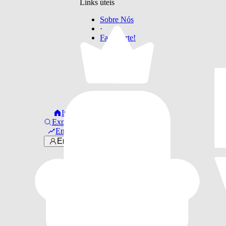
Links úteis
Sobre Nós
·
Faça Parte!
Início
Explorar
Em alta
Entrar