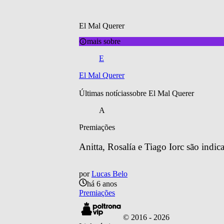
El Mal Querer
mais sobre
E
El Mal Querer
Últimas notícias
sobre 
El Mal Querer
A
Premiações
Anitta, Rosalía e Tiago Iorc são ind
por
Lucas Belo
há 6 anos
Premiações
© 2016 -
2026