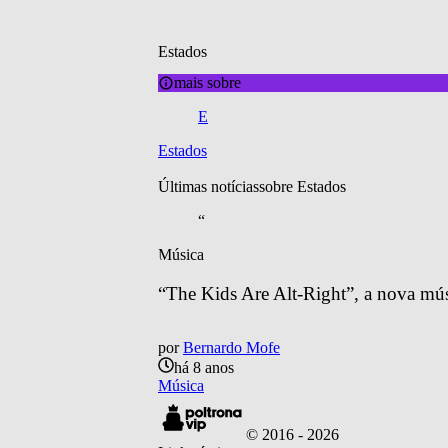
Estados
mais sobre
E
Estados
Últimas notícias
sobre 
Estados
“
Música
“The Kids Are Alt-Right”, a nova mú
por
Bernardo Mofe
há 8 anos
Música
© 2016 -
2026