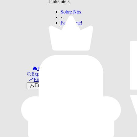
Links úteis
Sobre Nós
·
Faça Parte!
Início
Explorar
Em alta
Entrar