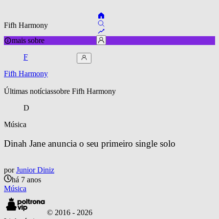
Fifh Harmony
mais sobre
F
Fifh Harmony
Últimas notícias
sobre 
Fifh Harmony
D
Música
Dinah Jane anuncia o seu primeiro single solo
por
Junior Diniz
há 7 anos
Música
© 2016 -
2026