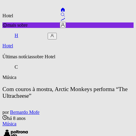
Hotel
mais sobre
H
Hotel
Últimas notícias
sobre 
Hotel
C
Música
Com couros à mostra, Arctic Monkeys performa “The 
Ultracheese”
por
Bernardo Mofe
há 8 anos
Música