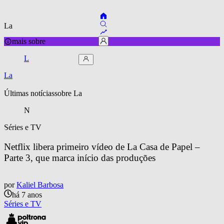
La
mais sobre
L
La
Últimas notícias
sobre 
La
N
Séries e TV
Netflix libera primeiro vídeo de La Casa de Papel – 
Parte 3, que marca início das produções
por
Kaliel Barbosa
há 7 anos
Séries e TV