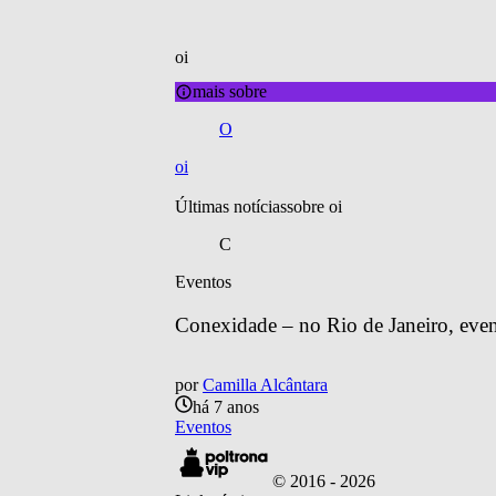
oi
mais sobre
O
oi
Últimas notícias
sobre 
oi
C
Eventos
Conexidade – no Rio de Janeiro, event
por
Camilla Alcântara
há 7 anos
Eventos
© 2016 -
2026