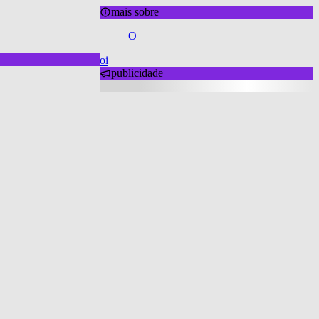
mais sobre
O
oi
publicidade