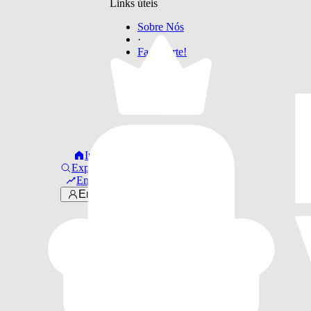
Links úteis
Sobre Nós
·
Faça Parte!
Início
Explorar
Em alta
Entrar