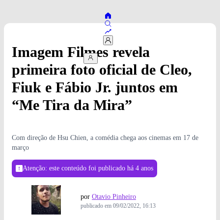
Imagem Filmes revela
primeira foto oficial de Cleo,
Fiuk e Fábio Jr. juntos em
“Me Tira da Mira”
Com direção de Hsu Chien, a comédia chega aos cinemas em 17 de
março
Atenção: este conteúdo foi publicado
há 4 anos
por
Otavio Pinheiro
publicado em
09/02/2022, 16:13