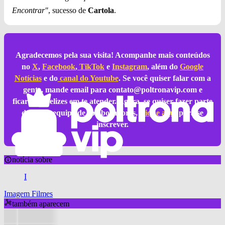
Encontrar"
, sucesso de
Cartola
.
Agradecemos pela sua visita! Acompanhe mais conteúdos
no
X
,
Facebook
,
TikTok
e
Instagram
, além do
Google
Notícias
e do
canal do Youtube
. Se você quiser falar com a
gente, mande email para
contato@poltronavip.com
e
ficaremos felizes em te atender. Agora, se quiser fazer parte
da nossa equipe de colaboradores,
clique aqui
para se
inscrever.
notícia sobre
I
Imagem Filmes
também aparecem