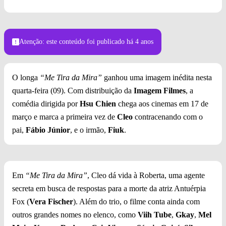
Atenção: este conteúdo foi publicado
há 4 anos
O longa
“Me Tira da Mira”
ganhou uma imagem inédita nesta
quarta-feira (09). Com distribuição da
Imagem Filmes
, a
comédia dirigida por
Hsu Chien
chega aos cinemas em 17 de
março e marca a primeira vez de
Cleo
contracenando com o
pai,
Fábio Júnior
, e o irmão,
Fiuk
.
Em
“Me Tira da Mira”
, Cleo dá vida à Roberta, uma agente
secreta em busca de respostas para a morte da atriz Antuérpia
Fox (
Vera Fischer
). Além do trio, o filme conta ainda com
outros grandes nomes no elenco, como
Viih Tube
,
Gkay
,
Mel