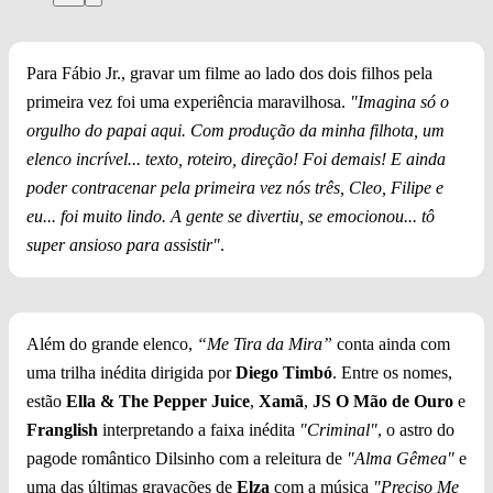
Para Fábio Jr., gravar um filme ao lado dos dois filhos pela
primeira vez foi uma experiência maravilhosa.
"Imagina só o
orgulho do papai aqui. Com produção da minha filhota, um
elenco incrível... texto, roteiro, direção! Foi demais! E ainda
poder contracenar pela primeira vez nós três, Cleo, Filipe e
eu... foi muito lindo. A gente se divertiu, se emocionou... tô
super ansioso para assistir"
.
Além do grande elenco,
“Me Tira da Mira”
conta ainda com
uma trilha inédita dirigida por
Diego Timbó
. Entre os nomes,
estão
Ella & The Pepper Juice
,
Xamã
,
JS O Mão de Ouro
e
Franglish
interpretando a faixa inédita
"Criminal"
, o astro do
pagode romântico Dilsinho com a releitura de
"Alma Gêmea"
e
uma das últimas gravações de
Elza
com a música
"Preciso Me