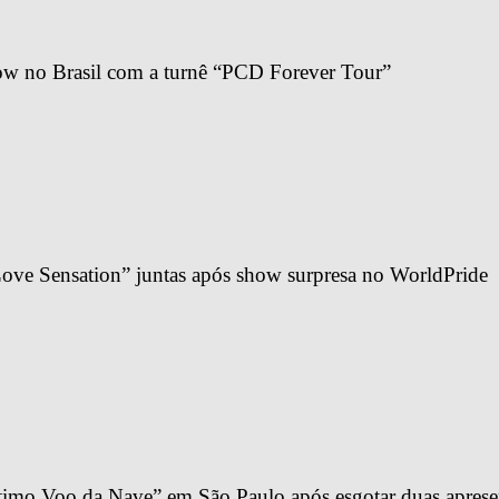
ow no Brasil com a turnê “PCD Forever Tour”
ve Sensation” juntas após show surpresa no WorldPride
imo Voo da Nave” em São Paulo após esgotar duas apresen