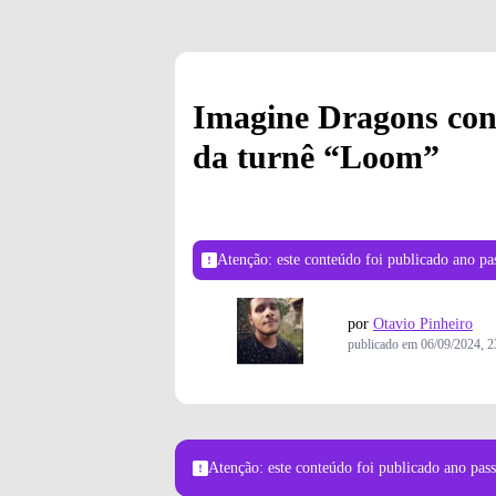
Imagine Dragons con
da turnê “Loom”
Atenção: este conteúdo foi publicado
ano pa
por
Otavio Pinheiro
publicado em
06/09/2024, 2
Atenção: este conteúdo foi publicado
ano pas