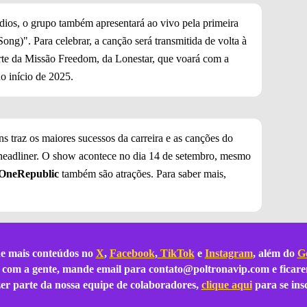
os, o grupo também apresentará ao vivo pela primeira
Song)". Para celebrar, a canção será transmitida de volta à
arte da Missão Freedom, da Lonestar, que voará com a
o início de 2025.
s traz os maiores sucessos da carreira e as canções do
 headliner. O show acontece no dia 14 de setembro, mesmo
OneRepublic
também são atrações. Para saber mais,
e mais conteúdos no
X
,
Facebook
,
TikTok
e
Instagram
, além do
Go
ar com a gente, mande email para
contato@poltronavip.com
e ficare
azer parte da nossa equipe de colaboradores,
clique aqui
para se ins