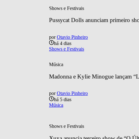
Shows e Festivais
Pussycat Dolls anunciam primeiro sh
por
Otavio Pinheiro
há 4 dias
Shows e Festivais
Música
Madonna e Kylie Minogue lançam “Lo
por
Otavio Pinheiro
há 5 dias
Música
Shows e Festivais
Xuxa anuncia terceiro show de “O Últ