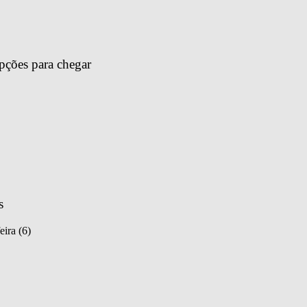
pções para chegar 
s
eira (6)