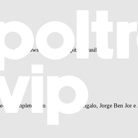
reira com shows em quatro capitais brasileiras
-up completo com Anitta, Ivete Sangalo, Jorge Ben Jor e 