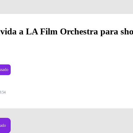
vida a LA Film Orchestra para sho
ssado
3:54
Foto: Eric Ray Davidson
sado