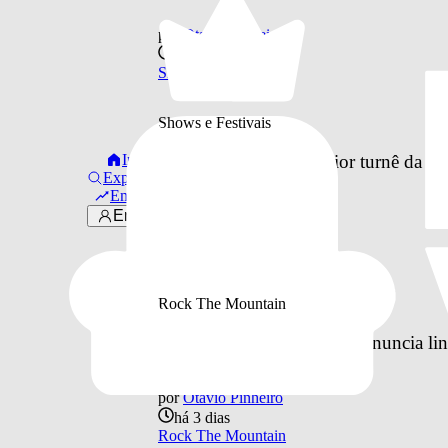
por
Otavio Pinheiro
ontem
Shows e Festivais
Shows e Festivais
Os Garotin anuncia maior turnê da car
Início
Explorar
Em alta
por
Otavio Pinheiro
Entrar
há 3 dias
Shows e Festivais
Rock The Mountain
Rock The Mountain 2026 anuncia line
por
Otavio Pinheiro
há 3 dias
Rock The Mountain