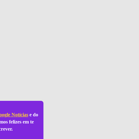
ogle Notícias
e do
mos felizes em te
crever.