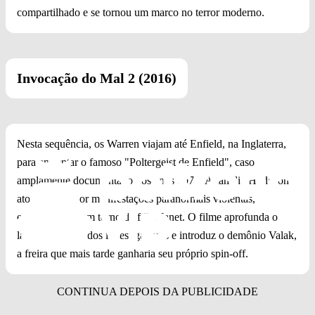
compartilhado e se tornou um marco no terror moderno.
Invocação do Mal 2 (2016)
Nesta sequência, os Warren viajam até Enfield, na Inglaterra,
para enfrentar o famoso "Poltergeist de Enfield", caso
amplamente documentado nos anos 1970. A família Hodgson é
atormentada por manifestações paranormais violentas,
especialmente em torno da filha Janet. O filme aprofunda o
lado emocional dos investigadores e introduz o demônio Valak,
a freira que mais tarde ganharia seu próprio spin-off.