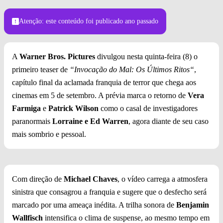
Atenção: este conteúdo foi publicado
ano passado
A
Warner Bros. Pictures
divulgou nesta quinta-feira (8) o
primeiro teaser de
“Invocação do Mal: Os Últimos Ritos“
,
capítulo final da aclamada franquia de terror que chega aos
cinemas em 5 de setembro. A prévia marca o retorno de
Vera
Farmiga
e
Patrick Wilson
como o casal de investigadores
paranormais
Lorraine e Ed Warren
, agora diante de seu caso
mais sombrio e pessoal.
Com direção de
Michael Chaves
, o vídeo carrega a atmosfera
sinistra que consagrou a franquia e sugere que o desfecho será
marcado por uma ameaça inédita. A trilha sonora de
Benjamin
Wallfisch
intensifica o clima de suspense, ao mesmo tempo em