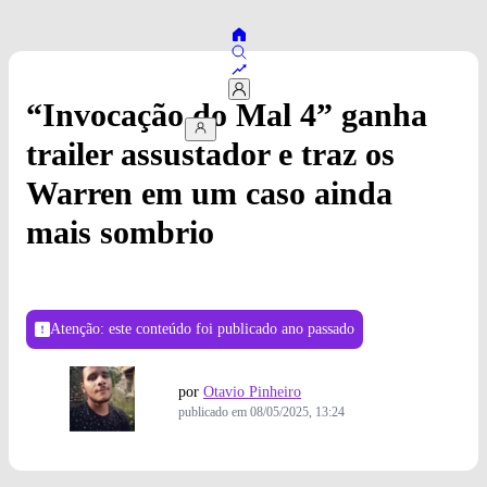
“Invocação do Mal 4” ganha
trailer assustador e traz os
Warren em um caso ainda
mais sombrio
Atenção: este conteúdo foi publicado
ano passado
por
Otavio Pinheiro
publicado em
08/05/2025, 13:24