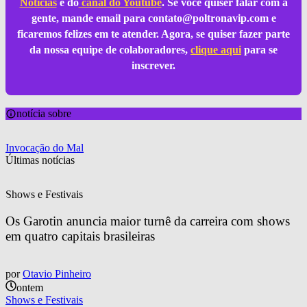
Notícias
e do
canal do Youtube
. Se você quiser falar com a
gente, mande email para
contato@poltronavip.com
e
ficaremos felizes em te atender. Agora, se quiser fazer parte
da nossa equipe de colaboradores,
clique aqui
para se
inscrever.
notícia sobre
Invocação do Mal
Últimas notícias
Shows e Festivais
Os Garotin anuncia maior turnê da carreira com shows 
em quatro capitais brasileiras
por
Otavio Pinheiro
ontem
Shows e Festivais