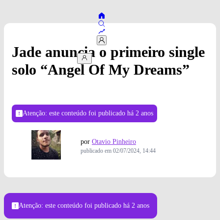
Jade anuncia o primeiro single
solo “Angel Of My Dreams”
Atenção: este conteúdo foi publicado
há 2 anos
por
Otavio Pinheiro
publicado em
02/07/2024, 14:44
Atenção: este conteúdo foi publicado
há 2 anos