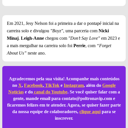
Em 2021, Jesy Nelson foi a primeira a dar o pontapé inicial na
carreira solo e divulgou
"Boyz"
, uma parceria com
Nicki
Minaj
.
Leigh-Anne
chegou com
"Don’t Say Love"
em 2023 e
a mais mergulhar na carreira solo foi
Perrie
, com
“Forget
About Us”
neste ano.
Agradecemos pela sua visita! Acompanhe mais conteúdos
no
X
,
Facebook
,
TikTok
e
Instagram
, além do
Google
Notícias
e do
canal do Youtube
. Se você quiser falar com a
gente, mande email para
contato@poltronavip.com
e
ficaremos felizes em te atender. Agora, se quiser fazer parte
da nossa equipe de colaboradores,
clique aqui
para se
inscrever.