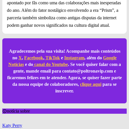
apontado por fãs como uma das colaborações mais inesperadas
do ano. Além do fator nostálgico envolvendo a era “Prism”, a
parceria também simboliza como antigas disputas da internet
podem ganhar novos significados na cultura digital atual.
Agradecemos pela sua visita! Acompanhe mais conteúdos
no
X
,
Facebook
,
TikTok
e
Instagram
, além do
Google
Notícias
e do
canal do Youtube
. Se você quiser falar com a
gente, mande email para
contato@poltronavip.com
e
ficaremos felizes em te atender. Agora, se quiser fazer parte
da nossa equipe de colaboradores,
clique aqui
para se
inscrever.
notícia sobre
Katy Perry