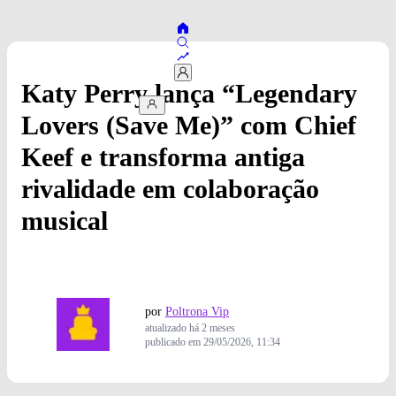
Katy Perry lança “Legendary
Lovers (Save Me)” com Chief
Keef e transforma antiga
rivalidade em colaboração
musical
por
Poltrona Vip
atualizado
há 2 meses
publicado em
29/05/2026, 11:34