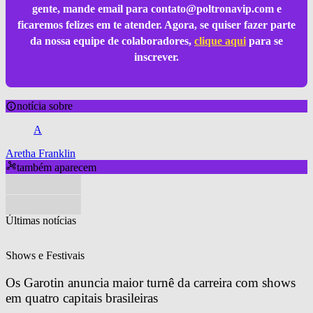
gente, mande email para
contato@poltronavip.com
e
ficaremos felizes em te atender. Agora, se quiser fazer parte
da nossa equipe de colaboradores,
clique aqui
para se
inscrever.
notícia sobre
A
Aretha Franklin
também aparecem
Últimas notícias
Shows e Festivais
Os Garotin anuncia maior turnê da carreira com shows 
em quatro capitais brasileiras